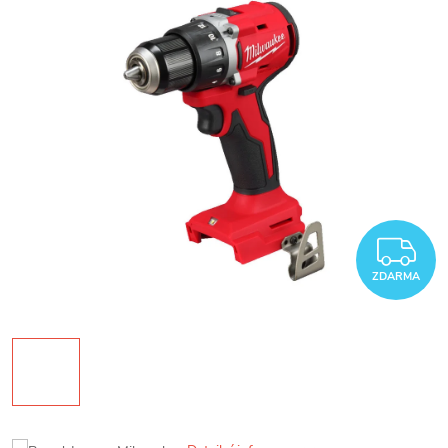
Z
ZDARMA