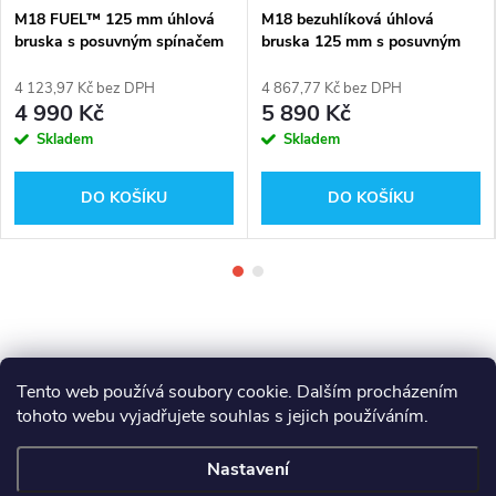
M18 FUEL™ 125 mm úhlová
M18 bezuhlíková úhlová
bruska s posuvným spínačem
bruska 125 mm s posuvným
Milwaukee M18 FSAG125X-
spínačem Milwaukee M18
0X
BLSAG125X-401 + baterie
4 123,97 Kč bez DPH
4 867,77 Kč bez DPH
M18B4 - 4Ah PROMO
4 990 Kč
5 890 Kč
Skladem
Skladem
DO KOŠÍKU
DO KOŠÍKU
Tento web používá soubory cookie. Dalším procházením
tohoto webu vyjadřujete souhlas s jejich používáním.
Z
Makita
Milwaukee
Festool
Nastavení