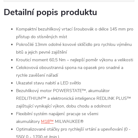
Detailní popis produktu
Kompaktní bezuhlíkový vrtací šroubovák o délce 145 mm pro
přístup do stísněných míst
Pokročilé 13mm odolné kovové sklíčidlo pro rychlou výměnu
bitů a jejich pevné zajištění
Krouticí moment 60,5 Nm – nejlepší poměr výkonu a velikosti
Celokovová oboustranná spona na opasek pro snadné a
rychle zavěšení nářadí
Ukazatel stavu nabití a LED světlo
Bezuhlíkový motor POWERSTATE™, akumulátor
REDLITHIUM™ a elektronická inteligence REDLINK PLUS™
zajištující vynikající výkon, dobu chodu a odolnost
Flexibilní systém napájení: pracuje se všemi
akumulátory
M18™
MILWAUKEE®
Optimalizované otáčky pro rychlejší vrtání a upevňování (0 -
550/ 0 - 1700 ot./min.)