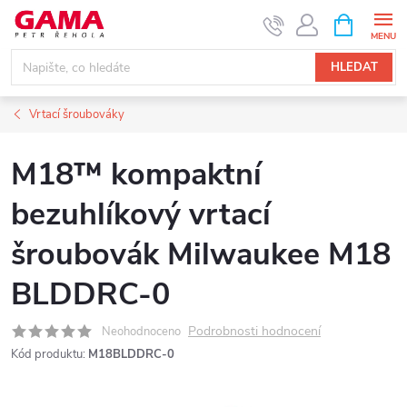
Přejít
NÁKUPNÍ
KOŠÍK
na
obsah
HLEDAT
Vrtací šroubováky
M18™ kompaktní
bezuhlíkový vrtací
šroubovák Milwaukee M18
BLDDRC-0
Podrobnosti hodnocení
Neohodnoceno
Kód produktu:
M18BLDDRC-0