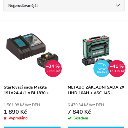
Ř
Nejprodávanější
a
Nejlevnější
V
Nejdražší
z
ý
Abecedně
e
p
n
i
–34 %
–41 %
ZDAR
2 899 Kč
13 419 Kč
í
ZDARMA
s
p
Startovací sada Makita
METABO ZÁKLADNÍ SADA 2X
191A24-4 (1 x BL1830 +
LIHD 10AH + ASC 145 +
p
nabíječka DC18RD)
METABOX (685142000)
r
1 561,98 Kč bez DPH
6 479,34 Kč bez DPH
r
1 890 Kč
7 840 Kč
o
Vyprodáno
Skladem
o