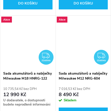
DO KOŠÍKU
DO KOŠÍKU
Akce
Akce
ZDARMA
Z
ZDARMA
ZDARMA
Sada akumulátorů a nabíječky
Sada akumulátorů a nabíječky
Milwaukee M18 HNRG-122
Milwaukee M12 NRG-604
10 735,54 Kč bez DPH
7 016,53 Kč bez DPH
12 990 Kč
8 490 Kč
U dodavatele, o dostupnosti
Skladem
budete neprodleně informováni