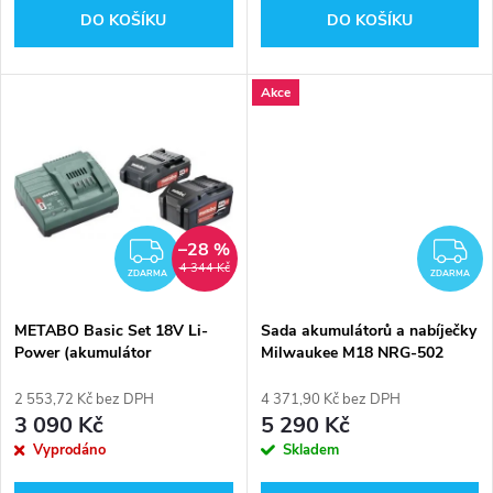
d
DO KOŠÍKU
DO KOŠÍKU
d
u
u
Akce
k
k
t
t
ů
–28 %
ZDARMA
Z
ů
4 344 Kč
ZDARMA
ZDARMA
METABO Basic Set 18V Li-
Sada akumulátorů a nabíječky
Power (akumulátor
Milwaukee M18 NRG-502
2.0+4.0Ah+nabíječka SC 30)
(4933459217)
685162000
2 553,72 Kč bez DPH
4 371,90 Kč bez DPH
3 090 Kč
5 290 Kč
Vyprodáno
Skladem