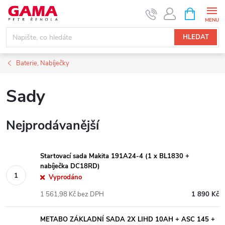
Přejít
NÁKUPNÍ
KOŠÍK
na
obsah
HLEDAT
Baterie, Nabíječky
Sady
Nejprodávanější
Startovací sada Makita 191A24-4 (1 x BL1830 +
nabíječka DC18RD)
Vyprodáno
1 561,98 Kč bez DPH
1 890 Kč
METABO ZÁKLADNÍ SADA 2X LIHD 10AH + ASC 145 +