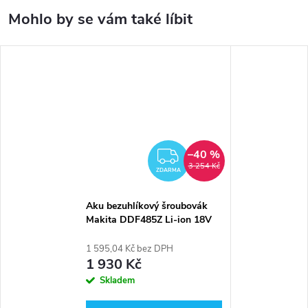
–40 %
ZDARMA
3 254 Kč
ZDARMA
Aku bezuhlíkový šroubovák
Makita DDF485Z Li-ion 18V
1 595,04 Kč bez DPH
1 930 Kč
Skladem