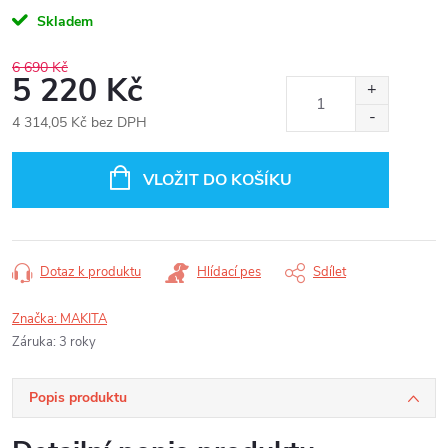
Skladem
6 690 Kč
5 220 Kč
4 314,05 Kč bez DPH
Měrná
cena:
VLOŽIT DO KOŠÍKU
Dotaz k produktu
Hlídací pes
Sdílet
Značka:
MAKITA
Záruka
:
3 roky
Popis produktu