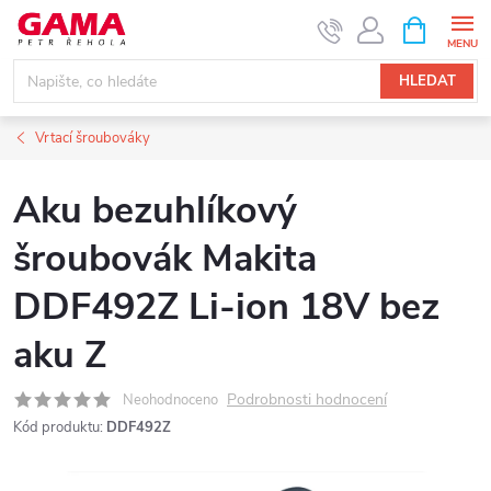
Přejít
NÁKUPNÍ
KOŠÍK
na
obsah
HLEDAT
Vrtací šroubováky
Aku bezuhlíkový
šroubovák Makita
DDF492Z Li-ion 18V bez
aku Z
Podrobnosti hodnocení
Neohodnoceno
Kód produktu:
DDF492Z