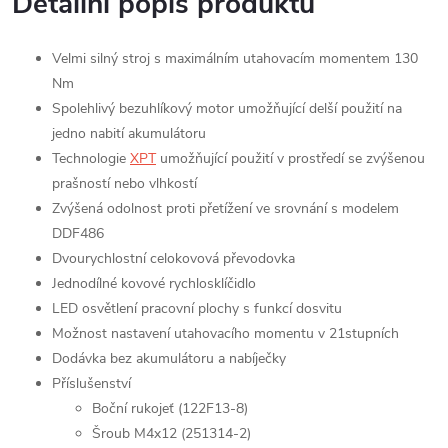
Detailní popis produktu
Velmi silný stroj s maximálním utahovacím momentem 130
Nm
Spolehlivý bezuhlíkový motor umožňující delší použití na
jedno nabití akumulátoru
Technologie
XPT
umožňující použití v prostředí se zvýšenou
prašností nebo vlhkostí
Zvýšená odolnost proti přetížení ve srovnání s modelem
DDF486
Dvourychlostní celokovová převodovka
Jednodílné kovové rychlosklíčidlo
LED osvětlení pracovní plochy s funkcí dosvitu
Možnost nastavení utahovacího momentu v 21stupních
Dodávka bez akumulátoru a nabíječky
Příslušenství
Boční rukojeť (122F13-8)
Šroub M4x12 (251314-2)