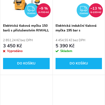
ů
ů
–9 %
–13 %
ZDARMA
ZDAR
3 799 Kč
6 199 Kč
ZDARMA
ZDARMA
Elektrická tlaková myčka 150
Elektrická indukční tlaková
barů s příslušenstvím RIWALL
myčka 195 bar s
PRO REPW 155 SET
příslušenstvím RIWALL PRO
REPW 195I SET
2 851,24 Kč bez DPH
4 454,55 Kč bez DPH
3 450 Kč
5 390 Kč
Vyprodáno
Skladem
DO KOŠÍKU
DO KOŠÍKU