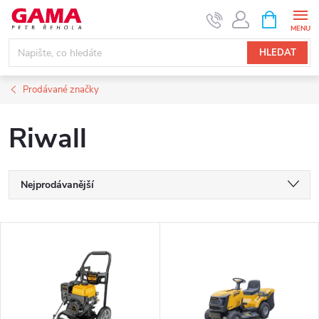
Přejít
NÁKUPNÍ
KOŠÍK
na
obsah
HLEDAT
Prodávané značky
Riwall
Ř
Nejprodávanější
a
Nejlevnější
V
Nejdražší
z
ý
Abecedně
e
p