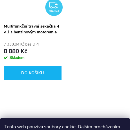
ZDARMA
ZDARMA
Multifunkční travní sekačka 4
v 1 s benzinovým motorem a
pojezdem RIWALL RPM 5155
PRO
7 338,84 Kč bez DPH
8 880 Kč
Skladem
DO KOŠÍKU
O
v
l
Tento web používá soubory cookie. Dalším procházením