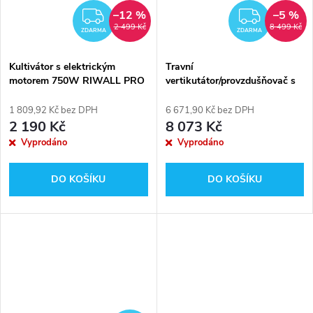
–12 %
–5 %
ZDARMA
ZDAR
2 499 Kč
8 499 Kč
ZDARMA
ZDARMA
Kultivátor s elektrickým
Travní
motorem 750W RIWALL PRO
vertikutátor/provzdušňovač s
RET 3275
benzínovým motorem 40 cm
RIWALL PRO RPV 4058
1 809,92 Kč bez DPH
6 671,90 Kč bez DPH
2 190 Kč
8 073 Kč
Vyprodáno
Vyprodáno
DO KOŠÍKU
DO KOŠÍKU