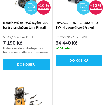
n
i
–10 %
–10 %
ZDARMA
ZDAR
7 990 Kč
71 999 Kč
í
ZDARMA
ZDARMA
s
p
Benzínová tlaková myčka 250
RIWALL PRO RLT 102 HRD
barů s příslušenstvím Riwall
TWIN dvouválcový travní
p
PRO RPPW 250 SET
traktor 102cm se zadním
r
výhozem a hydrostatickou
5 942,15 Kč bez DPH
53 256,20 Kč bez DPH
r
převodovkou
7 190 Kč
64 440 Kč
o
U dodavatele, o dostupnosti
Skladem
o
budete neprodleně informováni
d
DO KOŠÍKU
d
DO KOŠÍKU
u
u
k
k
t
t