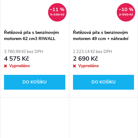
–11 %
–10 %
5 190 Kč
2 990 Kč
Řetězová pila s benzínovým
Řetězová pila s benzinovým
motorem 62 cm3 RIWALL
motorem 49 ccm + náhradní
PRO RPCS 6250
řetěz + rukavice + ochranné
brýle RIWALL PRO RPCS
3 780,99 Kč bez DPH
2 223,14 Kč bez DPH
5140 SET
4 575 Kč
2 690 Kč
Vyprodáno
Vyprodáno
DO KOŠÍKU
DO KOŠÍKU