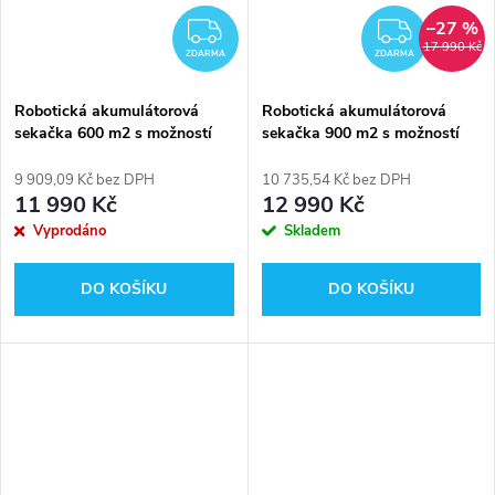
–27 %
ZDARMA
ZDAR
17 990 Kč
ZDARMA
ZDARMA
Robotická akumulátorová
Robotická akumulátorová
sekačka 600 m2 s možností
sekačka 900 m2 s možností
ovládání přes WiFi nebo
ovládání přes WiFi nebo
Bluetooth RIWALL PRO RRM
Bluetooth RIWALL PRO RRM
9 909,09 Kč bez DPH
10 735,54 Kč bez DPH
650 APP
950 APP
11 990 Kč
12 990 Kč
Vyprodáno
Skladem
DO KOŠÍKU
DO KOŠÍKU