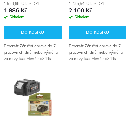
r
1 558,68 Kč bez DPH
1 735,54 Kč bez DPH
r
1 886 Kč
2 100 Kč
o
Skladem
Skladem
o
d
DO KOŠÍKU
DO KOŠÍKU
d
u
Procraft Záruční oprava do 7
Procraft Záruční oprava do 7
u
pracovních dnů, nebo výměna
pracovních dnů, nebo výměna
k
za nový kus Méně než 1%
za nový kus Méně než 1%
k
reklamací
reklamací
t
t
ů
ů