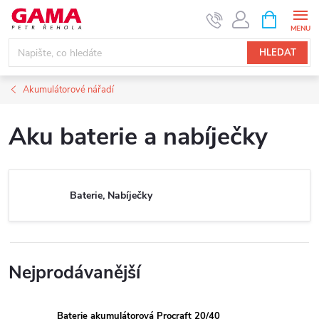
Přejít
NÁKUPNÍ
KOŠÍK
na
obsah
HLEDAT
Akumulátorové nářadí
Aku baterie a nabíječky
Baterie, Nabíječky
Nejprodávanější
Baterie akumulátorová Procraft 20/40