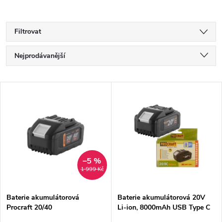
Filtrovat
Ř
Nejprodávanější
a
Nejlevnější
V
Nejdražší
z
ý
Abecedně
e
p
n
i
–5 %
1 999 Kč
í
s
p
Baterie akumulátorová
Baterie akumulátorová 20V
Procraft 20/40
Li-ion, 8000mAh USB Type C
p
Procraft 20/8C