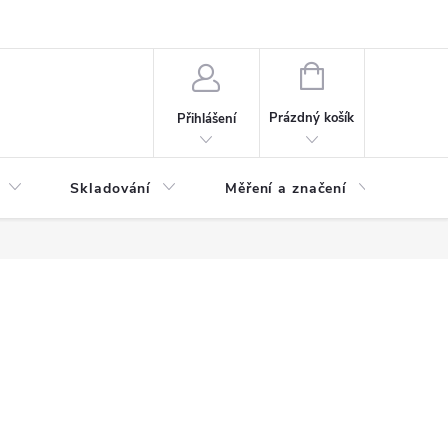
ervis
Novinky
NÁKUPNÍ
KOŠÍK
Prázdný košík
Přihlášení
Skladování
Měření a značení
Osv