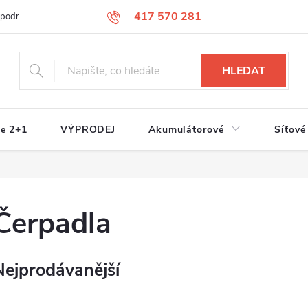
417 570 281
 podmínky
Podmínky ochrany osobních údajů
Jak nakupovat
S
HLEDAT
e 2+1
VÝPRODEJ
Akumulátorové
Síťové
Čerpadla
Nejprodávanější