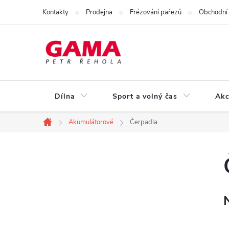
Přejít
Kontakty
Prodejna
Frézování pařezů
Obchodní
na
obsah
Dílna
Sport a volný čas
Akc
Akumulátorové
Čerpadla
Domů
P
o
s