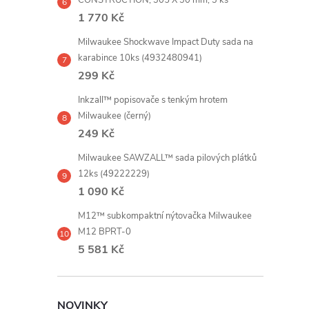
1 770 Kč
r
Milwaukee Shockwave Impact Duty sada na
karabince 10ks (4932480941)
299 Kč
Inkzall™ popisovače s tenkým hrotem
Milwaukee (černý)
249 Kč
Milwaukee SAWZALL™ sada pilových plátků
12ks (49222229)
1 090 Kč
i
M12™ subkompaktní nýtovačka Milwaukee
M12 BPRT-0
5 581 Kč
NOVINKY