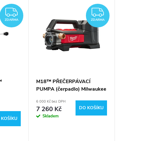
ZDARMA
ZDARM
ZDARMA
ZDARMA
™
M18™ PŘEČERPÁVACÍ
PUMPA (čerpadlo) Milwaukee
-601
M18 BTP-0
6 000 Kč bez DPH
7 260 Kč
DO KOŠÍKU
Skladem
 KOŠÍKU