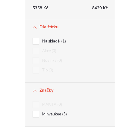
e
5358
Kč
8429
Kč
l
Dle štítku
í
Na skladě
1
i
Akce
0
Novinka
0
Tip
0
Značky
MAKITA
0
Milwaukee
3