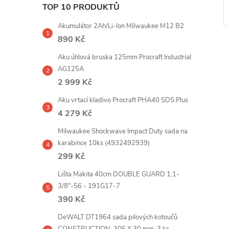
TOP 10 PRODUKTŮ
Akumulátor 2Ah/Li-Ion Milwaukee M12 B2
890 Kč
Aku úhlová bruska 125mm Procraft Industrial
AG125A
2 999 Kč
l
Aku vrtací kladivo Procraft PHA40 SDS Plus
4 279 Kč
Milwaukee Shockwave Impact Duty sada na
karabince 10ks (4932492939)
299 Kč
Lišta Makita 40cm DOUBLE GUARD 1,1-
3/8"-56 - 191G17-7
390 Kč
í
DeWALT DT1964 sada pilových kotoučů
CONSTRUCTION, 305 X 30 mm, 3 ks