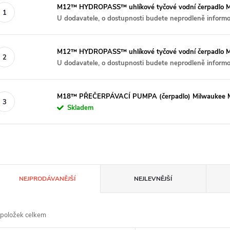
M12™ HYDROPASS™ uhlíkové tyčové vodní čerpadlo
U dodavatele, o dostupnosti budete neprodleně inform
M12™ HYDROPASS™ uhlíkové tyčové vodní čerpadlo
U dodavatele, o dostupnosti budete neprodleně inform
M18™ PŘEČERPÁVACÍ PUMPA (čerpadlo) Milwaukee 
Skladem
Ř
NEJPRODÁVANĚJŠÍ
NEJLEVNĚJŠÍ
a
položek celkem
z