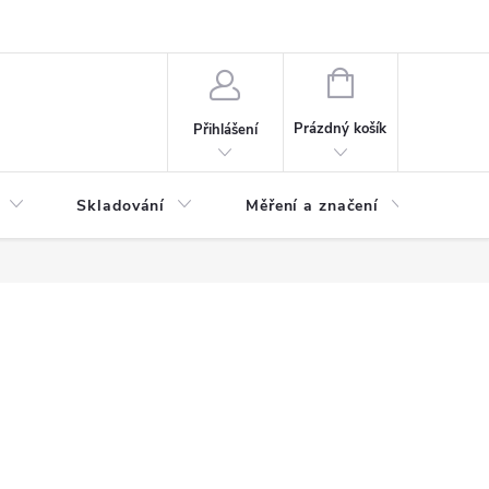
ervis
Novinky
NÁKUPNÍ
KOŠÍK
Prázdný košík
Přihlášení
Skladování
Měření a značení
Osv