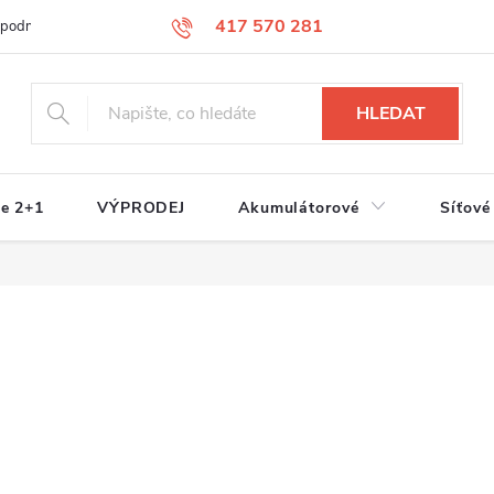
417 570 281
 podmínky
Podmínky ochrany osobních údajů
Jak nakupovat
S
HLEDAT
e 2+1
VÝPRODEJ
Akumulátorové
Síťové