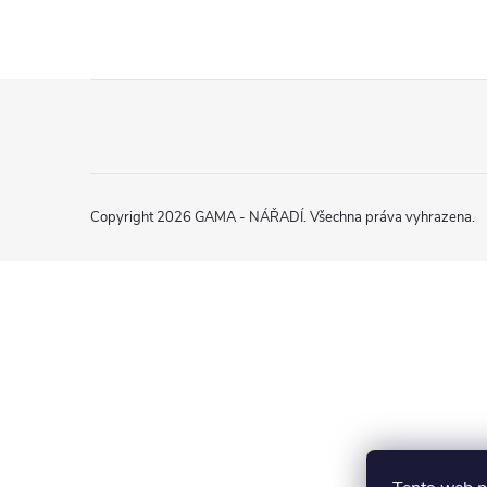
Z
á
p
Copyright 2026
GAMA - NÁŘADÍ
. Všechna práva vyhrazena.
a
t
í