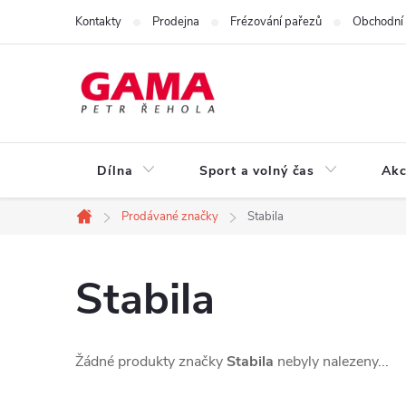
Přejít
Kontakty
Prodejna
Frézování pařezů
Obchodní
na
obsah
Dílna
Sport a volný čas
Akc
Prodávané značky
Stabila
Domů
Stabila
Žádné produkty značky
Stabila
nebyly nalezeny...