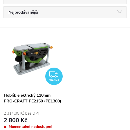
Ř
Nejprodávanější
a
Nejlevnější
V
Nejdražší
z
ý
Abecedně
e
p
n
i
ZDARMA
í
ZDARMA
s
p
Hoblík elektrický 110mm
PRO-CRAFT PE2150 (PE1300)
p
r
2 314,05 Kč bez DPH
r
2 800 Kč
o
Momentálně nedostupné