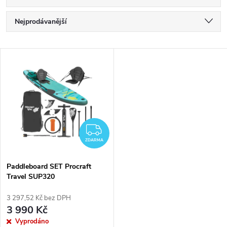
Ř
Nejprodávanější
a
Nejlevnější
V
Nejdražší
z
ý
Abecedně
e
p
n
i
ZDARMA
í
ZDARMA
s
p
Paddleboard SET Procraft
Travel SUP320
p
r
3 297,52 Kč bez DPH
r
3 990 Kč
o
Vyprodáno