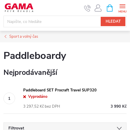
Přejít
NÁKUPNÍ
KOŠÍK
na
obsah
HLEDAT
Sport a volný čas
Paddleboardy
Nejprodávanější
Paddleboard SET Procraft Travel SUP320
Vyprodáno
3 297,52 Kč bez DPH
3 990 Kč
Filtrovat