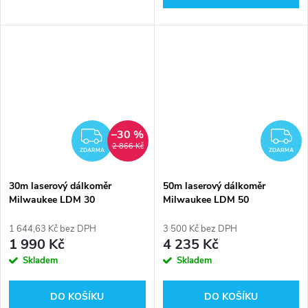
–30 %
ZDARMA
Z
2 866 Kč
ZDARMA
ZDARMA
30m laserový dálkoměr
50m laserový dálkoměr
Milwaukee LDM 30
Milwaukee LDM 50
1 644,63 Kč bez DPH
3 500 Kč bez DPH
1 990 Kč
4 235 Kč
Skladem
Skladem
DO KOŠÍKU
DO KOŠÍKU