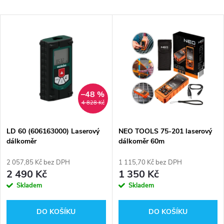
a
Nejlevnější
V
Nejdražší
z
ý
Abecedně
e
p
n
i
–48 %
4 828 Kč
í
s
p
LD 60 (606163000) Laserový
NEO TOOLS 75-201 laserový
dálkoměr
dálkoměr 60m
p
r
2 057,85 Kč bez DPH
1 115,70 Kč bez DPH
r
2 490 Kč
1 350 Kč
o
Skladem
Skladem
o
d
DO KOŠÍKU
DO KOŠÍKU