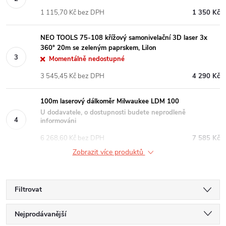
1 115,70 Kč bez DPH
1 350 Kč
NEO TOOLS 75-108 křížový samonivelační 3D laser 3x
360° 20m se zeleným paprskem, LiIon
Momentálně nedostupné
3 545,45 Kč bez DPH
4 290 Kč
100m laserový dálkoměr Milwaukee LDM 100
U dodavatele, o dostupnosti budete neprodleně
informováni
6 268,60 Kč bez DPH
7 585 Kč
Zobrazit více produktů
Filtrovat
Ř
Nejprodávanější