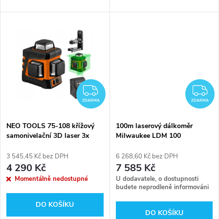
d
u
u
k
k
t
t
ů
ZDARMA
Z
ů
ZDARMA
ZDARMA
NEO TOOLS 75-108 křížový
100m laserový dálkoměr
samonivelační 3D laser 3x
Milwaukee LDM 100
360° 20m se zeleným
paprskem, LiIon
3 545,45 Kč bez DPH
6 268,60 Kč bez DPH
4 290 Kč
7 585 Kč
Momentálně nedostupné
U dodavatele, o dostupnosti
budete neprodleně informováni
DO KOŠÍKU
DO KOŠÍKU