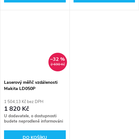
–32 %
2 690 Kč
Laserový měřič vzdálenosti
Makita LD050P
1 504,13 Kč bez DPH
1 820 Kč
U dodavatele, o dostupnosti
budete neprodleně informováni
DO KOŠÍKU