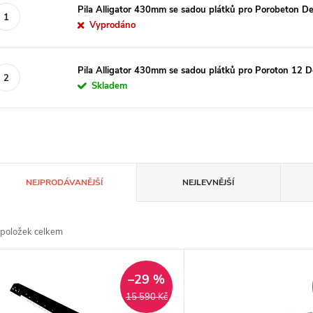
Pila Alligator 430mm se sadou plátků pro Porobeto
Vyprodáno
Pila Alligator 430mm se sadou plátků pro Poroton 
Skladem
Ř
NEJPRODÁVANĚJŠÍ
NEJLEVNĚJŠÍ
a
položek celkem
z
V
e
–29 %
ý
15 590 Kč