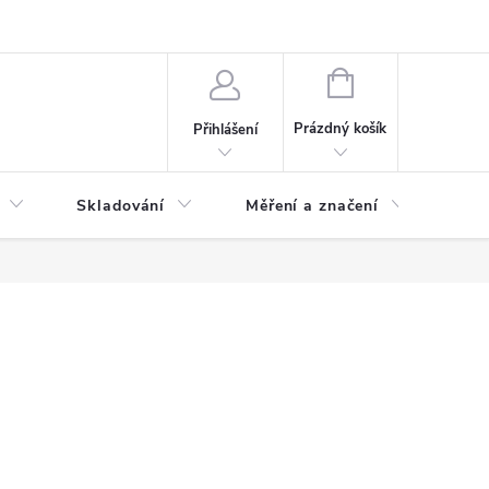
ervis
Novinky
NÁKUPNÍ
KOŠÍK
Prázdný košík
Přihlášení
Skladování
Měření a značení
Osv