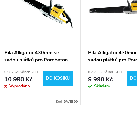
n
p
p
s
r
p
Pila Alligator 430mm se
Pila Alligator 430mm
o
sadou plátků pro Porobeton
sadou plátků pro Por
r
DeWALT DWE399
DeWALT DWE397
9 082,64 Kč bez DPH
8 256,20 Kč bez DPH
d
10 990 Kč
DO KOŠÍKU
9 990 Kč
DO
o
Vyprodáno
Skladem
u
d
Kód:
DWE399
k
u
t
O
k