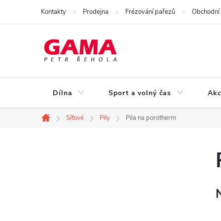
Přejít
Kontakty
Prodejna
Frézování pařezů
Obchodní
na
obsah
Dílna
Sport a volný čas
Akc
Síťové
Pily
Pila na porotherm
Domů
P
o
s