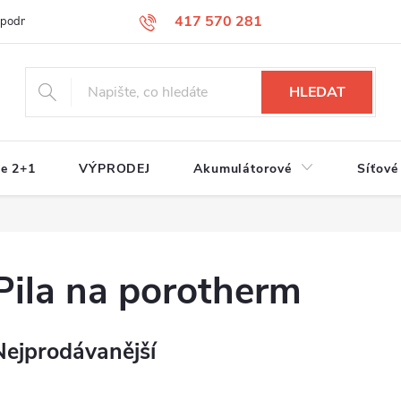
417 570 281
 podmínky
Podmínky ochrany osobních údajů
Jak nakupovat
S
HLEDAT
e 2+1
VÝPRODEJ
Akumulátorové
Síťové
Pila na porotherm
Nejprodávanější