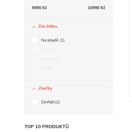
e
9990
Kč
10990
Kč
í
l
i
Dle štítku
Na skladě
1
Akce
0
Novinka
0
Tip
0
Značky
DeWalt
2
TOP 10 PRODUKTŮ