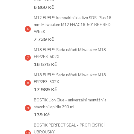
6 860 Kč
M12 FUEL™ kompaktní kladivo SDS-Plus 16
mm Milwaukee M12 FHAC16-501BRF RED
WEEK
7 739 Kč
i
M18 FUEL™ Sada nářadí Milwaukee M18
FPP2E3-502X
16 575 Kč
M18 FUEL™ Sada nářadí Milwaukee M18
FPP2F3-502X
17 989 Kč
BOSTIK Lion Glue - univerzální montážní a
stavební lepidlo 290 ml
139 Kč
BOSTIK PERFECT SEAL - PROFI ČISTÍCÍ
UBROUSKY