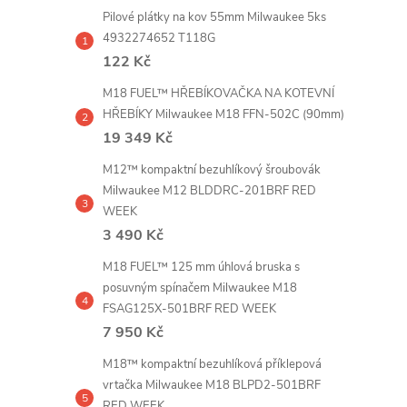
Pilové plátky na kov 55mm Milwaukee 5ks
l
4932274652 T118G
122 Kč
M18 FUEL™ HŘEBÍKOVAČKA NA KOTEVNÍ
HŘEBÍKY Milwaukee M18 FFN-502C (90mm)
19 349 Kč
M12™ kompaktní bezuhlíkový šroubovák
Milwaukee M12 BLDDRC-201BRF RED
WEEK
í
3 490 Kč
M18 FUEL™ 125 mm úhlová bruska s
posuvným spínačem Milwaukee M18
r
FSAG125X-501BRF RED WEEK
7 950 Kč
M18™ kompaktní bezuhlíková příklepová
vrtačka Milwaukee M18 BLPD2-501BRF
RED WEEK