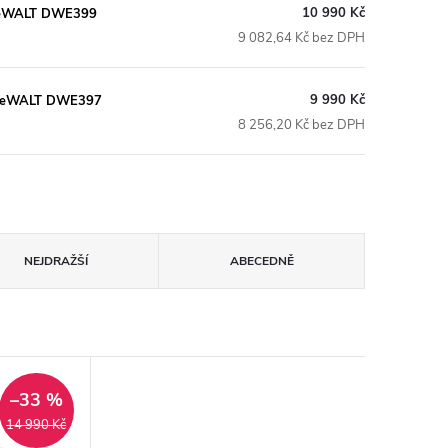
10 990 Kč
n DeWALT DWE399
9 082,64 Kč bez DPH
9 990 Kč
12 DeWALT DWE397
8 256,20 Kč bez DPH
NEJDRAŽŠÍ
ABECEDNĚ
–33 %
14 990 Kč