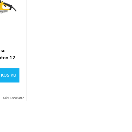
 se
oton 12
 KOŠÍKU
Kód:
DWE397