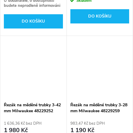
U dodavatele, o dostupnosti
Skladem
budete neprodleně informováni
DO KOŠÍKU
DO KOŠÍKU
Řezák na měděné trubky 3-42
Řezák na měděné trubky 3-28
mm Milwaukee 48229252
mm Milwaukee 48229259
1 636,36 Kč bez DPH
983,47 Kč bez DPH
1 980 Kč
1 190 Kč