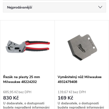
Ř
Nejprodávanější
a
Nejlevnější
V
Nejdražší
z
ý
Abecedně
e
p
n
i
í
s
p
Řezák na plasty 25 mm
Vyměnitelný nůž Milwaukee
Milwaukee 48224202
4932479408
p
r
685,95 Kč bez DPH
139,67 Kč bez DPH
r
830 Kč
169 Kč
o
U dodavatele, o dostupnosti
U dodavatele, o dostupnosti
budete neprodleně informováni
budete neprodleně informováni