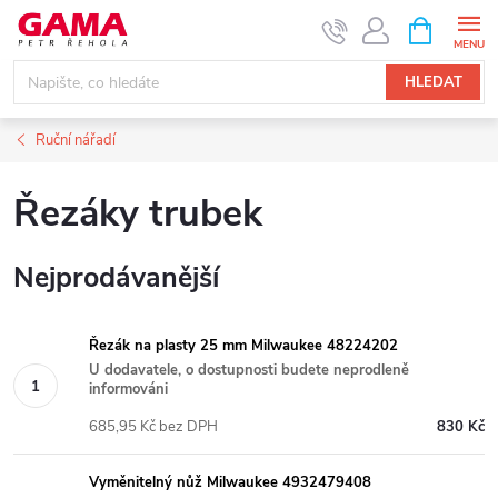
Přejít
NÁKUPNÍ
KOŠÍK
na
obsah
HLEDAT
Ruční nářadí
Řezáky trubek
Nejprodávanější
Řezák na plasty 25 mm Milwaukee 48224202
U dodavatele, o dostupnosti budete neprodleně
informováni
685,95 Kč bez DPH
830 Kč
Vyměnitelný nůž Milwaukee 4932479408