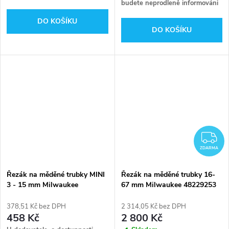
budete neprodleně informováni
DO KOŠÍKU
DO KOŠÍKU
Z
ZDARMA
Řezák na měděné trubky MINI
Řezák na měděné trubky 16-
3 - 15 mm Milwaukee
67 mm Milwaukee 48229253
48229250
378,51 Kč bez DPH
2 314,05 Kč bez DPH
458 Kč
2 800 Kč