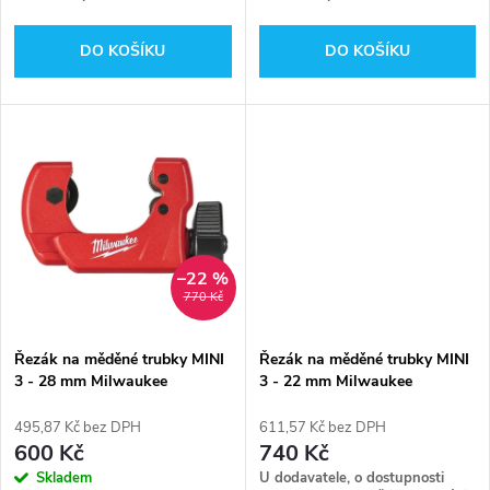
o
d
d
DO KOŠÍKU
DO KOŠÍKU
u
u
k
k
t
t
ů
ů
–22 %
770 Kč
Řezák na měděné trubky MINI
Řezák na měděné trubky MINI
3 - 28 mm Milwaukee
3 - 22 mm Milwaukee
48229251
48229258
495,87 Kč bez DPH
611,57 Kč bez DPH
600 Kč
740 Kč
Skladem
U dodavatele, o dostupnosti