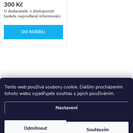
300 Kč
U dodavatele, o dostupnosti
budete neprodleně informováni
DO KOŠÍKU
O
v
l
Tento web používá soubory cookie. Dalším procházením
tohoto webu vyjadřujete souhlas s jejich používáním.
Z
á
Makita
Milwaukee
Festool
Nastavení
d
á
a
Copyright 2026
GAMA - NÁŘADÍ
. Všechna práva vyhrazena.
p
Odmítnout
Souhlasím