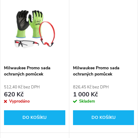
u
k
k
t
t
ů
ů
Milwaukee Promo sada
Milwaukee Promo sada
ochraných pomůcek
ochraných pomůcek
4932492064
4932492063
512,40 Kč bez DPH
826,45 Kč bez DPH
620 Kč
1 000 Kč
Vyprodáno
Skladem
DO KOŠÍKU
DO KOŠÍKU