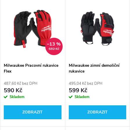
V
Nejdražší
z
ý
Abecedně
e
p
n
i
–13 %
682 Kč
í
s
p
Milwaukee Pracovní rukavice
Milwaukee zimní demoliční
Flex
rukavice
p
r
487,60 Kč bez DPH
495,04 Kč bez DPH
r
590 Kč
599 Kč
o
Skladem
Skladem
o
d
ZOBRAZIT
ZOBRAZIT
d
u