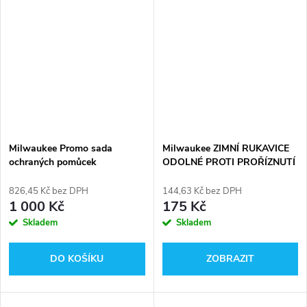
Milwaukee Promo sada
Milwaukee ZIMNÍ RUKAVICE
ochraných pomůcek
ODOLNÉ PROTI PROŘÍZNUTÍ
4932492062
STUPEŇ OCHRANY 1
826,45 Kč bez DPH
144,63 Kč bez DPH
1 000 Kč
175 Kč
Skladem
Skladem
DO KOŠÍKU
ZOBRAZIT