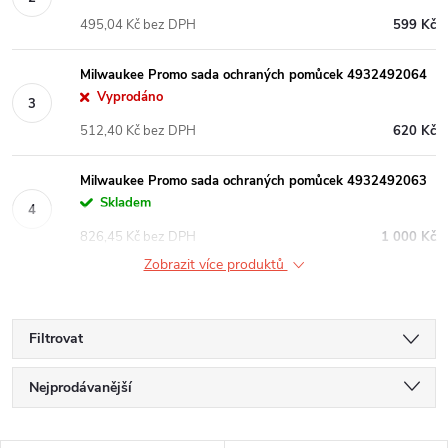
495,04 Kč bez DPH
599 Kč
Milwaukee Promo sada ochraných pomůcek 4932492064
Vyprodáno
512,40 Kč bez DPH
620 Kč
Milwaukee Promo sada ochraných pomůcek 4932492063
Skladem
826,45 Kč bez DPH
1 000 Kč
Zobrazit více produktů
Filtrovat
Ř
Nejprodávanější
a
Nejlevnější