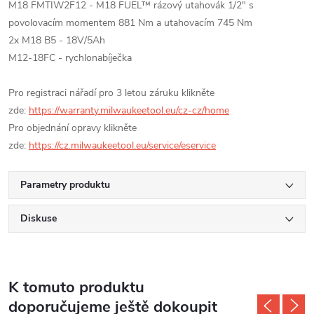
M18 FMTIW2F12 - M18 FUEL™ rázový utahovák 1/2" s
povolovacím momentem 881 Nm a utahovacím 745 Nm
2x M18 B5 - 18V/5Ah
M12-18FC - rychlonabíječka
Pro registraci nářadí pro 3 letou záruku klikněte
zde:
https://warranty.milwaukeetool.eu/cz-cz/home
Pro objednání opravy klikněte
zde:
https://cz.milwaukeetool.eu/service/eservice
Parametry produktu
Diskuse
K tomuto produktu
doporučujeme ještě dokoupit