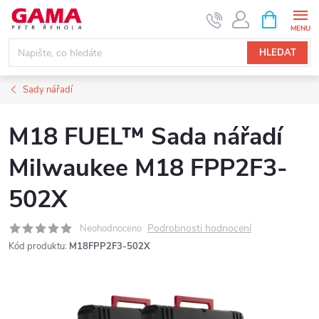
Přejít
NÁKUPNÍ
KOŠÍK
na
obsah
HLEDAT
Sady nářadí
M18 FUEL™ Sada nářadí
Milwaukee M18 FPP2F3-
502X
Podrobnosti hodnocení
Neohodnoceno
Kód produktu:
M18FPP2F3-502X