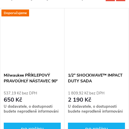
Doporučujeme
Milwaukee PŘÍKLEPOVÝ
1/2" SHOCKWAVE™ IMPACT
PRAVOÚHLÝ NÁSTAVEC 90°
DUTY SADA
PRODLOUŽENÝCH HLAVIC 10
KS Milwaukee 4932480457
537,19 Kč bez DPH
1 809,92 Kč bez DPH
650 Kč
2 190 Kč
U dodavatele, o dostupnosti
U dodavatele, o dostupnosti
budete neprodleně informováni
budete neprodleně informováni