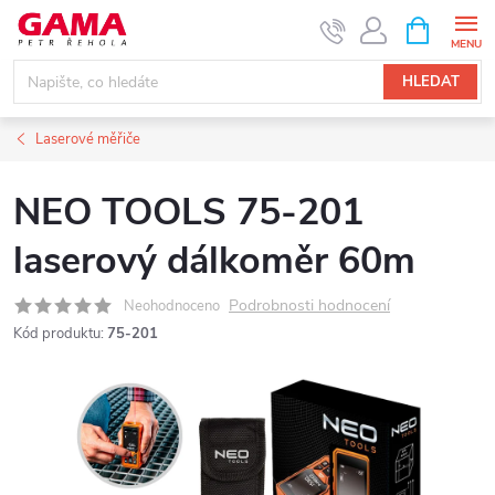
Přejít
NÁKUPNÍ
KOŠÍK
na
obsah
HLEDAT
Laserové měřiče
NEO TOOLS 75-201
laserový dálkoměr 60m
Podrobnosti hodnocení
Neohodnoceno
Kód produktu:
75-201