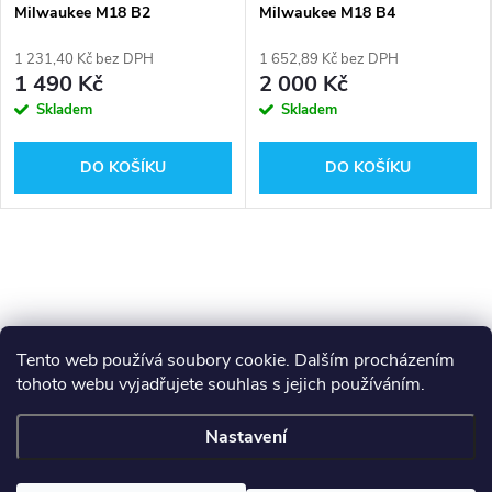
Milwaukee M18 B2
Milwaukee M18 B4
1 231,40 Kč bez DPH
1 652,89 Kč bez DPH
1 490 Kč
2 000 Kč
Skladem
Skladem
DO KOŠÍKU
DO KOŠÍKU
Tento web používá soubory cookie. Dalším procházením
tohoto webu vyjadřujete souhlas s jejich používáním.
Z
Makita
Milwaukee
Festool
Nastavení
á
Copyright 2026
GAMA - NÁŘADÍ
. Všechna práva vyhrazena.