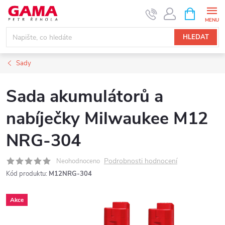
Přejít
NÁKUPNÍ
KOŠÍK
na
obsah
HLEDAT
Sady
Sada akumulátorů a
nabíječky Milwaukee M12
NRG-304
Podrobnosti hodnocení
Neohodnoceno
Kód produktu:
M12NRG-304
Akce