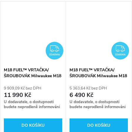
DARMA
ZDARMA
Z
ZDARMA
ZDARMA
M18 FUEL™ VRTAČKA/
M18 FUEL™ VRTAČKA/
ŠROUBOVÁK Milwaukee M18
ŠROUBOVÁK Milwaukee M18
FDD2-502X
FDD2-0X
9 909,09 Kč bez DPH
5 363,64 Kč bez DPH
11 990 Kč
6 490 Kč
U dodavatele, o dostupnosti
U dodavatele, o dostupnosti
budete neprodleně informováni
budete neprodleně informováni
DO KOŠÍKU
DO KOŠÍKU