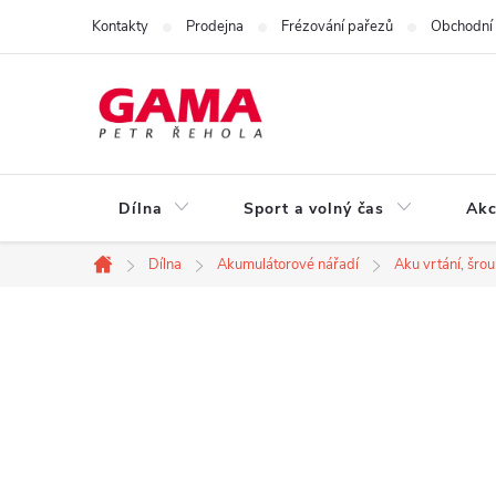
Přejít
Kontakty
Prodejna
Frézování pařezů
Obchodní
na
obsah
Dílna
Sport a volný čas
Akc
Dílna
Akumulátorové nářadí
Aku vrtání, šro
Domů
P
o
s