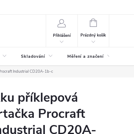
ervis
Novinky
NÁKUPNÍ
KOŠÍK
Prázdný košík
Přihlášení
Skladování
Měření a značení
Osv
Procraft Industrial CD20A-1b-c
ku příklepová
rtačka Procraft
ndustrial CD20A-