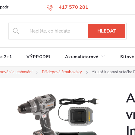
417 570 281
 podmínky
Podmínky ochrany osobních údajů
Jak nakupovat
S
HLEDAT
e 2+1
VÝPRODEJ
Akumulátorové
Síťové
ubování a utahování
Příklepové šroubováky
Aku příklepová vrtačka 
A
v
I