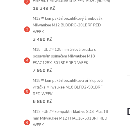
HŘEBÍKY Milwaukee M18 FFN-502C (90mm)
e
19 349 Kč
l
M12™ kompaktní bezuhlíkový šroubovák
Milwaukee M12 BLDDRC-201BRF RED
WEEK
3 490 Kč
M18 FUEL™ 125 mm úhlová bruska s
posuvným spínačem Milwaukee M18
FSAG125X-501BRF RED WEEK
7 950 Kč
M18™ kompaktní bezuhlíková příklepová
vrtačka Milwaukee M18 BLPD2-501BRF
RED WEEK
6 860 Kč
M12 FUEL™ kompaktní kladivo SDS-Plus 16
mm Milwaukee M12 FHAC16-501BRF RED
WEEK