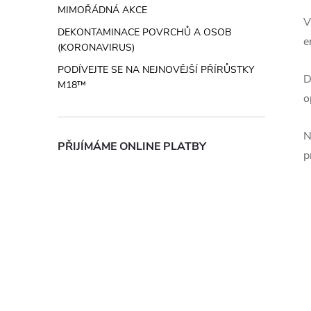
MIMOŘÁDNÁ AKCE
V
DEKONTAMINACE POVRCHŮ A OSOB
e
(KORONAVIRUS)
PODÍVEJTE SE NA NEJNOVĚJŠÍ PŘÍRŮSTKY
D
M18™
o
N
PŘIJÍMÁME ONLINE PLATBY
p