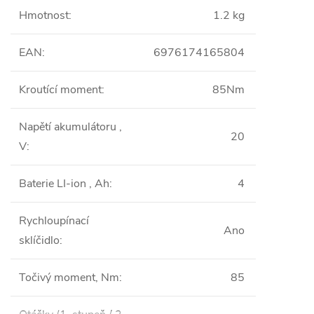
Hmotnost
:
1.2 kg
EAN
:
6976174165804
Kroutící moment
:
85Nm
Napětí akumulátoru ,
20
V
:
Baterie LI-ion , Ah
:
4
Rychloupínací
Ano
sklíčidlo
:
Točivý moment, Nm
:
85