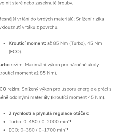
volnit staré nebo zaseknuté šrouby.
řesnější vrtání do tvrdých materiálů: Snížení rizika
yklouznutí vrtáku z povrchu.
Kroutící moment:
až 85 Nm (Turbo), 45 Nm
(ECO).
urbo
režim: Maximální výkon pro náročné úkoly
kroutící moment až 85 Nm).
CO
režim:
Snížený výkon pro úsporu energie a práci s
éně odolnými materiály (kroutící moment 45 Nm).
2 rychlosti a plynulá regulace otáček:
Turbo: 0–480 / 0–2000 min⁻¹
ECO: 0–380 / 0–1700 min⁻¹