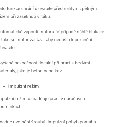
ato funkce chrání uživatele před náhlým zpětným
ázem při zaseknutí vrtáku.
utomatické vypnutí motoru: V případě náhlé blokace
rtáku se motor zastaví, aby nedošlo k poranění
živatele.
výšená bezpečnost: Ideální při práci s tvrdými
ateriály, jako je beton nebo kov.
Impulzní režim
mpulzní režim usnadňuje práci v náročných
odmínkách:
nadné uvolnění šroubů: Impulzní pohyb pomáhá