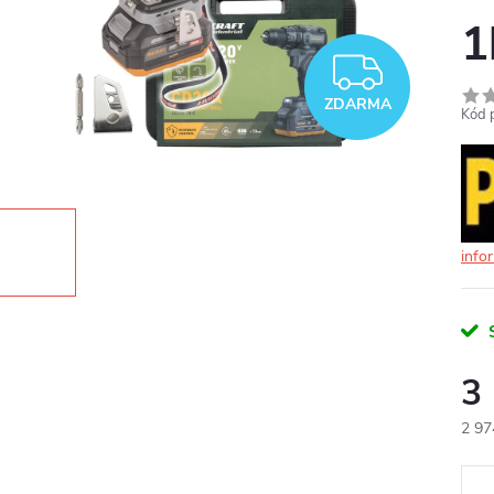
1
ZDAR
ZDARMA
Kód 
info
3
2 97
Měr
cena