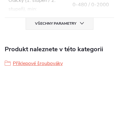
Otáčky (1. stupeň / 2.
0-480 / 0-2000
stupeň), min
:
VŠECHNY PARAMETRY
Produkt naleznete v této kategorii
Příklepové šroubováky