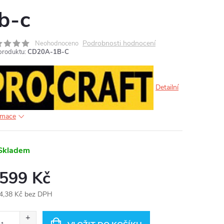
b-c
MA
Podrobnosti hodnocení
Neohodnoceno
produktu:
CD20A-1B-C
Detailní
rmace
Skladem
 599 Kč
4,38 Kč bez DPH
ná
: