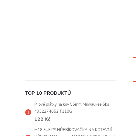
t
r
a
n
n
í
TOP 10 PRODUKTŮ
p
Pilové plátky na kov 55mm Milwaukee 5ks
a
4932274652 T118G
122 Kč
n
M18 FUEL™ HŘEBÍKOVAČKA NA KOTEVNÍ