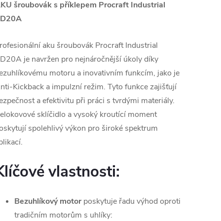
KU šroubovák s příklepem Procraft Industrial
CD20A
rofesionální aku šroubovák Procraft Industrial
D20A je navržen pro nejnáročnější úkoly díky
ezuhlíkovému motoru a inovativním funkcím, jako je
nti-Kickback a impulzní režim. Tyto funkce zajišťují
ezpečnost a efektivitu při práci s tvrdými materiály.
elokovové sklíčidlo a vysoký kroutící moment
oskytují spolehlivý výkon pro široké spektrum
plikací.
Klíčové vlastnosti:
Bezuhlíkový motor
poskytuje řadu výhod oproti
tradičním motorům s uhlíky: