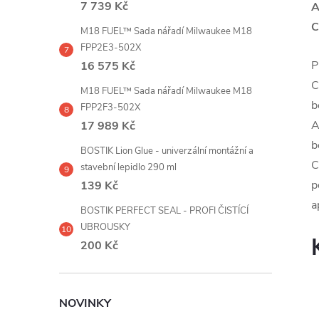
7 739 Kč
A
M18 FUEL™ Sada nářadí Milwaukee M18
FPP2E3-502X
P
16 575 Kč
C
M18 FUEL™ Sada nářadí Milwaukee M18
b
FPP2F3-502X
A
17 989 Kč
b
BOSTIK Lion Glue - univerzální montážní a
C
stavební lepidlo 290 ml
p
139 Kč
a
BOSTIK PERFECT SEAL - PROFI ČISTÍCÍ
UBROUSKY
200 Kč
NOVINKY