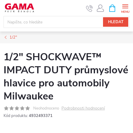
Přejít
NÁKUPNÍ
KOŠÍK
na
obsah
HLEDAT
1/2"
1/2" SHOCKWAVE™
IMPACT DUTY průmyslové
hlavice pro automobily
Milwaukee
Podrobnosti hodnocení
Neohodnoceno
Kód produktu:
4932493371