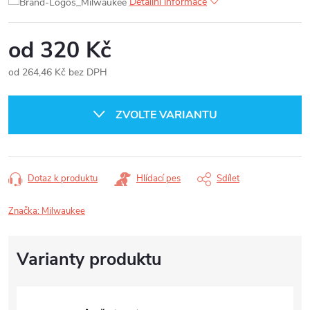
Detailní informace
od
320 Kč
od
264,46 Kč
bez DPH
Měrná
cena:
ZVOLTE VARIANTU
Dotaz k produktu
Hlídací pes
Sdílet
Značka:
Milwaukee