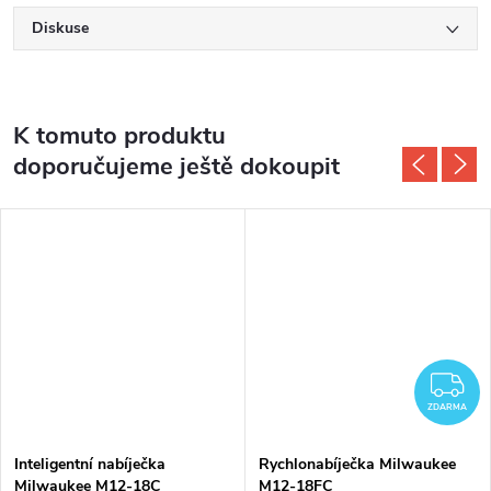
Diskuse
K tomuto produktu
doporučujeme ještě dokoupit
DARMA
Z
ZDARMA
Inteligentní nabíječka
Rychlonabíječka Milwaukee
Milwaukee M12-18C
M12-18FC