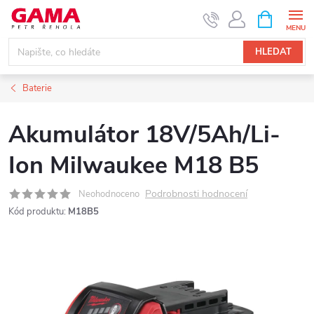
Přejít
NÁKUPNÍ
KOŠÍK
na
obsah
HLEDAT
Baterie
Akumulátor 18V/5Ah/Li-
Ion Milwaukee M18 B5
Podrobnosti hodnocení
Neohodnoceno
Kód produktu:
M18B5