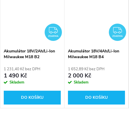
ZDARMA
Z
ZDARMA
ZDARMA
Akumulátor 18V/2Ah/Li-Ion
Akumulátor 18V/4Ah/Li-Ion
Milwaukee M18 B2
Milwaukee M18 B4
1 231,40 Kč bez DPH
1 652,89 Kč bez DPH
1 490 Kč
2 000 Kč
Skladem
Skladem
DO KOŠÍKU
DO KOŠÍKU