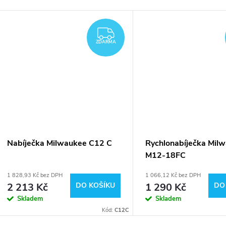
ARMA
ZDARMA
ZDARMA
Nabíječka Milwaukee C12 C
Rychlonabíječka Mil
M12-18FC
1 828,93 Kč bez DPH
1 066,12 Kč bez DPH
2 213 Kč
DO KOŠÍKU
1 290 Kč
DO
Skladem
Skladem
Kód:
C12C