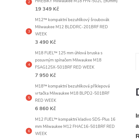
HŘEBÍKY Milwaukee M18 FFN-502C (90mm)
e
19 349 Kč
l
M12™ kompaktní bezuhlíkový šroubovák
Milwaukee M12 BLDDRC-201BRF RED
WEEK
3 490 Kč
M18 FUEL™ 125 mm úhlová bruska s
posuvným spínačem Milwaukee M18
FSAG125X-501BRF RED WEEK
7 950 Kč
M18™ kompaktní bezuhlíková příklepová
vrtačka Milwaukee M18 BLPD2-501BRF
RED WEEK
6 860 Kč
I
M12 FUEL™ kompaktní kladivo SDS-Plus 16
mm Milwaukee M12 FHAC16-501BRF RED
WEEK