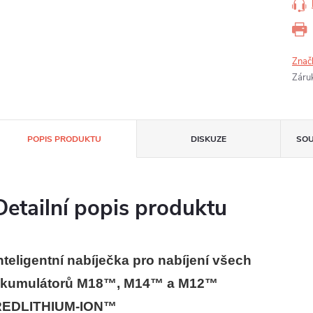
Znač
Záru
POPIS PRODUKTU
DISKUZE
SOU
Detailní popis produktu
nteligentní nabíječka pro nabíjení všech
akumulátorů M18™, M14™ a M12™
REDLITHIUM-ION™