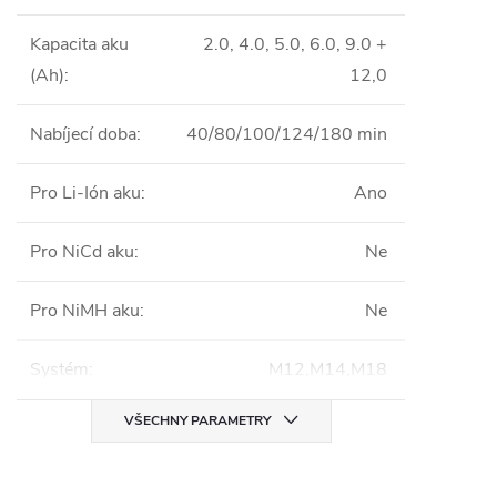
Kapacita aku
2.0, 4.0, 5.0, 6.0, 9.0 +
(Ah)
:
12,0
Nabíjecí doba
:
40/80/100/124/180 min
Pro Li-Ión aku
:
Ano
Pro NiCd aku
:
Ne
Pro NiMH aku
:
Ne
Systém
:
M12,M14,M18
VŠECHNY PARAMETRY