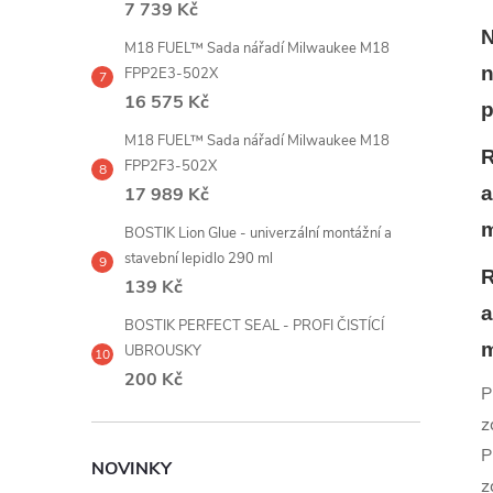
7 739 Kč
N
M18 FUEL™ Sada nářadí Milwaukee M18
n
FPP2E3-502X
16 575 Kč
p
M18 FUEL™ Sada nářadí Milwaukee M18
R
FPP2F3-502X
a
17 989 Kč
BOSTIK Lion Glue - univerzální montážní a
stavební lepidlo 290 ml
R
139 Kč
a
BOSTIK PERFECT SEAL - PROFI ČISTÍCÍ
UBROUSKY
200 Kč
P
z
P
NOVINKY
z