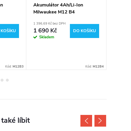
on
Akumulátor 4Ah/Li-Ion
Akumulá
Milwaukee M12 B4
Milwau
1 396,69 Kč bez DPH
1 644,63 K
1 690 Kč
1 990
 KOŠÍKU
DO KOŠÍKU
Skladem
Sklad
Kód:
M12B3
Kód:
M12B4