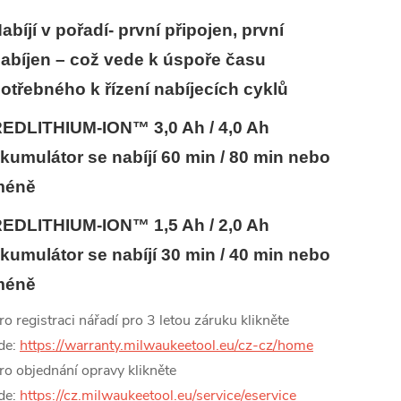
abíjí v pořadí- první připojen, první
abíjen – což vede k úspoře času
otřebného k řízení nabíjecích cyklů
EDLITHIUM-ION™ 3,0 Ah / 4,0 Ah
kumulátor se nabíjí 60 min / 80 min nebo
méně
EDLITHIUM-ION™ 1,5 Ah / 2,0 Ah
kumulátor se nabíjí 30 min / 40 min nebo
méně
ro registraci nářadí pro 3 letou záruku klikněte
de:
https://warranty.milwaukeetool.eu/cz-cz/home
ro objednání opravy klikněte
de:
https://cz.milwaukeetool.eu/service/eservice