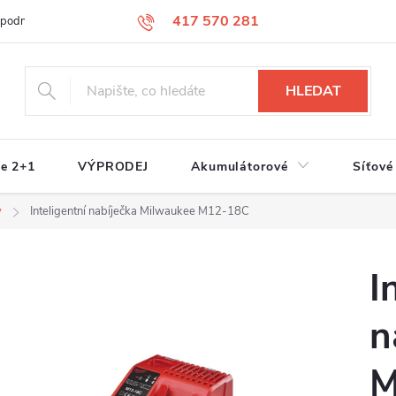
417 570 281
 podmínky
Podmínky ochrany osobních údajů
Jak nakupovat
S
HLEDAT
e 2+1
VÝPRODEJ
Akumulátorové
Síťové
y
Inteligentní nabíječka Milwaukee M12-18C
I
n
M