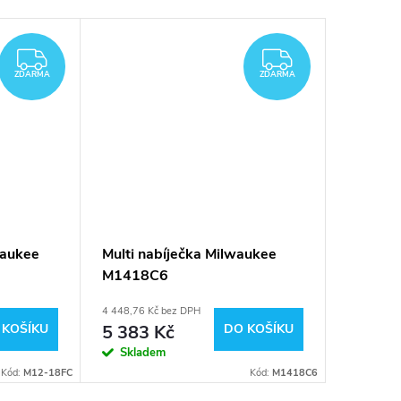
ZDARMA
ZDARMA
ZDARMA
ZDARMA
waukee
Multi nabíječka Milwaukee
Duální 
M1418C6
Milwau
493247
4 448,76 Kč bez DPH
4 123,97 K
 KOŠÍKU
5 383 Kč
DO KOŠÍKU
4 990
Skladem
Sklad
Kód:
M12-18FC
Kód:
M1418C6