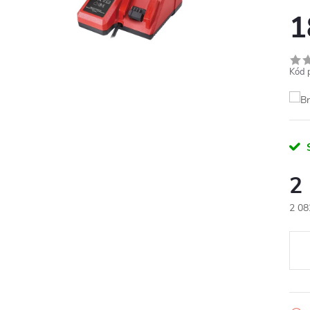
1
Kód 
2
2 08
Měr
cena