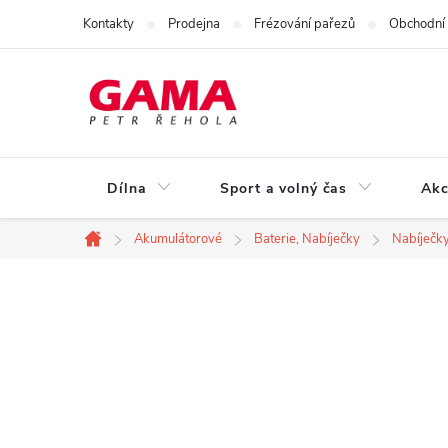
Přejít
Kontakty
Prodejna
Frézování pařezů
Obchodní
na
obsah
Dílna
Sport a volný čas
Akc
Akumulátorové
Baterie, Nabíječky
Nabíječk
Domů
P
o
s