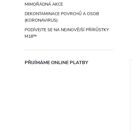
MIMOŘÁDNÁ AKCE
DEKONTAMINACE POVRCHŮ A OSOB
(KORONAVIRUS)
PODÍVEJTE SE NA NEJNOVĚJŠÍ PŘÍRŮSTKY
M18™
PŘIJÍMÁME ONLINE PLATBY
ZDARMA
ZD
ZDARMA
ZDARMA