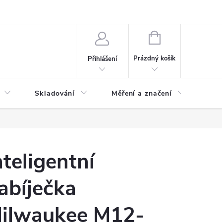
ervis
Novinky
NÁKUPNÍ
KOŠÍK
Prázdný košík
Přihlášení
Skladování
Měření a značení
Osv
nteligentní
abíječka
ilwaukee M12-