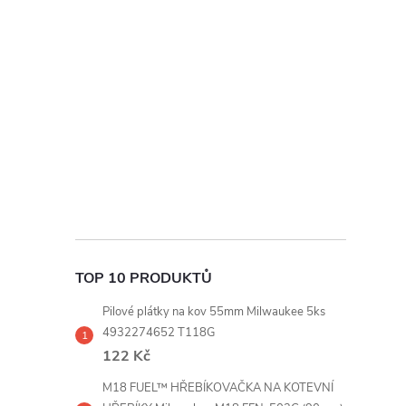
t
r
a
n
n
í
TOP 10 PRODUKTŮ
p
Pilové plátky na kov 55mm Milwaukee 5ks
a
4932274652 T118G
122 Kč
n
M18 FUEL™ HŘEBÍKOVAČKA NA KOTEVNÍ