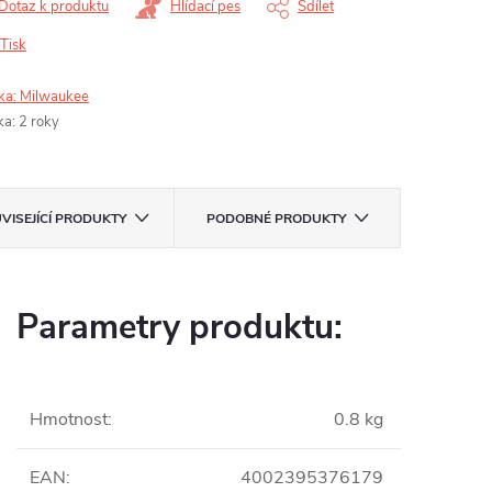
Dotaz k produktu
Hlídací pes
Sdílet
Tisk
ka:
Milwaukee
ka
:
2 roky
VISEJÍCÍ PRODUKTY
PODOBNÉ PRODUKTY
Parametry produktu:
Hmotnost
:
0.8 kg
EAN
:
4002395376179