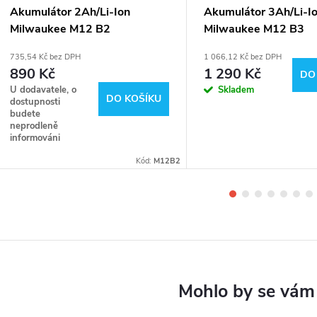
Akumulátor 2Ah/Li-Ion
Akumulátor 3Ah/Li-I
Milwaukee M12 B2
Milwaukee M12 B3
735,54 Kč bez DPH
1 066,12 Kč bez DPH
890 Kč
1 290 Kč
DO
U dodavatele, o
Skladem
DO KOŠÍKU
dostupnosti
budete
neprodleně
informováni
Kód:
M12B2