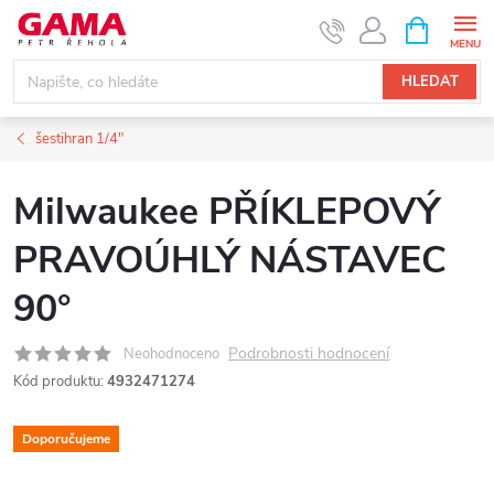
Přejít
NÁKUPNÍ
KOŠÍK
na
obsah
HLEDAT
šestihran 1/4"
Milwaukee PŘÍKLEPOVÝ
PRAVOÚHLÝ NÁSTAVEC
90°
Podrobnosti hodnocení
Neohodnoceno
Kód produktu:
4932471274
Doporučujeme