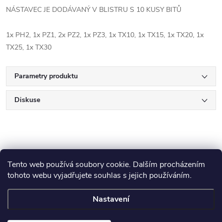
NÁSTAVEC JE DODÁVANÝ V BLISTRU S 10 KUSY BITŮ
1x PH2, 1x PZ1, 2x PZ2, 1x PZ3, 1x TX10, 1x TX15, 1x TX20, 1x
TX25, 1x TX30
Parametry produktu
Diskuse
Tento web používá soubory cookie. Dalším procházením
tohoto webu vyjadřujete souhlas s jejich používáním.
Z
Makita
Milwaukee
Festool
Nastavení
á