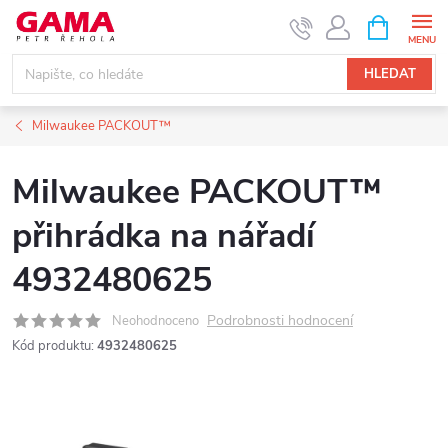
Přejít
NÁKUPNÍ
KOŠÍK
na
obsah
HLEDAT
Milwaukee PACKOUT™
Milwaukee PACKOUT™
přihrádka na nářadí
4932480625
Podrobnosti hodnocení
Neohodnoceno
Kód produktu:
4932480625