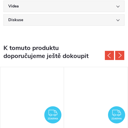
Videa
Diskuse
K tomuto produktu
doporučujeme ještě dokoupit
ZDARMA
Z
ZDARMA
ZDARMA