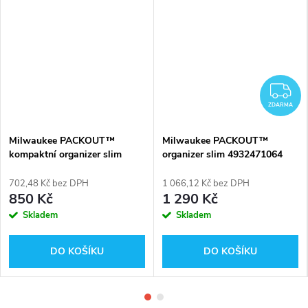
Z
ZDARMA
Milwaukee PACKOUT™
Milwaukee PACKOUT™
kompaktní organizer slim
organizer slim 4932471064
4932471065
702,48 Kč bez DPH
1 066,12 Kč bez DPH
850 Kč
1 290 Kč
Skladem
Skladem
DO KOŠÍKU
DO KOŠÍKU