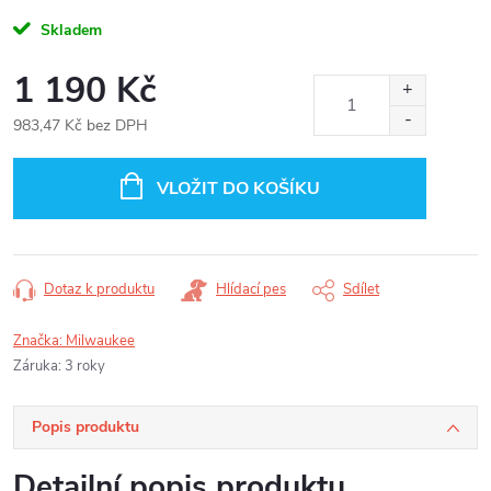
Skladem
1 190 Kč
983,47 Kč bez DPH
Měrná
cena:
VLOŽIT DO KOŠÍKU
Dotaz k produktu
Hlídací pes
Sdílet
Značka:
Milwaukee
Záruka
:
3 roky
Popis produktu
Detailní popis produktu