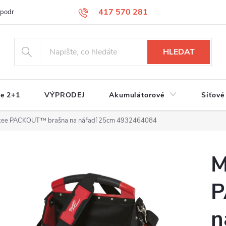
417 570 281
 podmínky
Podmínky ochrany osobních údajů
Jak nakupovat
S
HLEDAT
e 2+1
VÝPRODEJ
Akumulátorové
Síťové
kee PACKOUT™ brašna na nářadí 25cm 4932464084
M
P
n