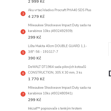
2 999 Kč
e
Aku vrtací kladivo Procraft PHA40 SDS Plus
l
4 279 Kč
Milwaukee Shockwave Impact Duty sada na
karabince 10ks (4932492939)
299 Kč
Lišta Makita 40cm DOUBLE GUARD 1,1-
3/8"-56 - 191G17-7
390 Kč
DeWALT DT1964 sada pilových kotoučů
CONSTRUCTION, 305 X 30 mm, 3 ks
1 770 Kč
Milwaukee Shockwave Impact Duty sada na
karabince 10ks (4932480941)
299 Kč
Inkzall™ popisovače s tenkým hrotem