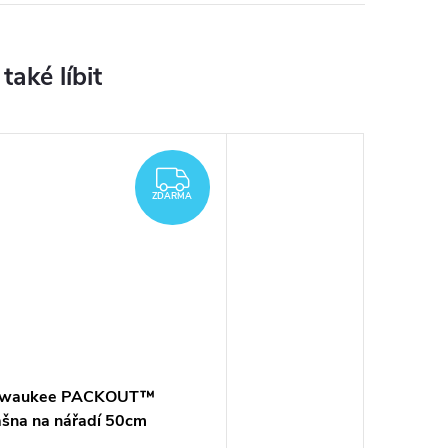
A
ZDARMA
ZDARMA
lwaukee PACKOUT™
ašna na nářadí 50cm
32464086