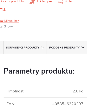
Dotaz k produktu
Hlídací pes
Sdílet
Tisk
ka:
Milwaukee
ka
:
3 roky
SOUVISEJÍCÍ PRODUKTY
PODOBNÉ PRODUKTY
Parametry produktu:
Hmotnost
:
2.6 kg
EAN
:
4058546220297