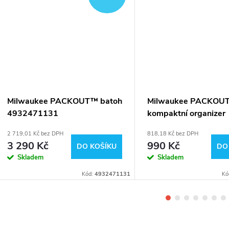
Milwaukee PACKOUT™ batoh
Milwaukee PACKOU
4932471131
kompaktní organizer
4932464083
2 719,01 Kč bez DPH
818,18 Kč bez DPH
3 290 Kč
990 Kč
DO KOŠÍKU
DO
Skladem
Skladem
Kód:
4932471131
Kó