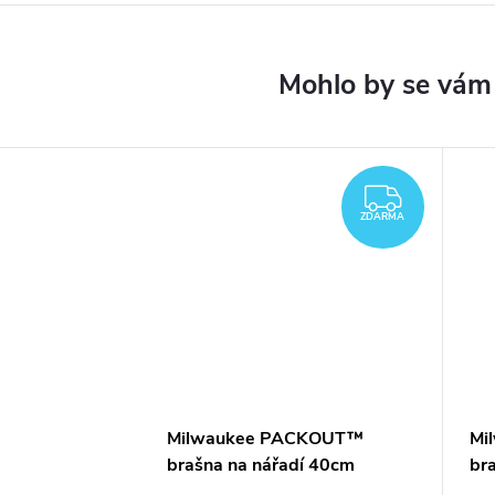
ZDARM
ZDARMA
Milwaukee PACKOUT™
Mi
brašna na nářadí 40cm
br
4932464085
49