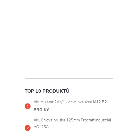
t
r
a
n
n
í
TOP 10 PRODUKTŮ
p
Akumulátor 2Ah/Li-Ion Milwaukee M12 B2
a
890 Kč
Aku úhlová bruska 125mm Procraft Industrial
n
AG125A