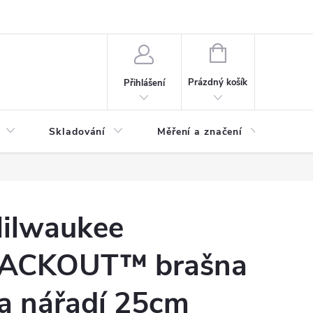
ervis
Novinky
NÁKUPNÍ
KOŠÍK
Prázdný košík
Přihlášení
Skladování
Měření a značení
Osv
ilwaukee
ACKOUT™ brašna
a nářadí 25cm