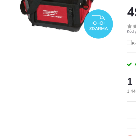
4
ZDAR
ZDARMA
Kód 
1
1 44
Měr
cena