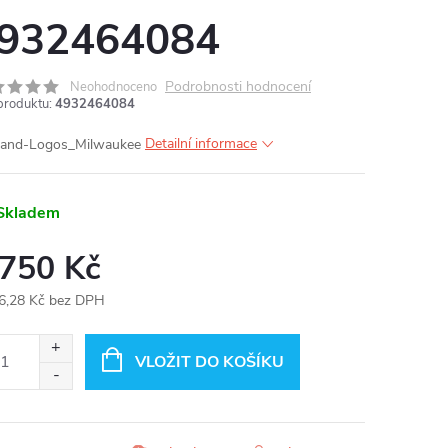
932464084
MA
Podrobnosti hodnocení
Neohodnoceno
produktu:
4932464084
Detailní informace
Skladem
 750 Kč
6,28 Kč bez DPH
ná
:
VLOŽIT DO KOŠÍKU