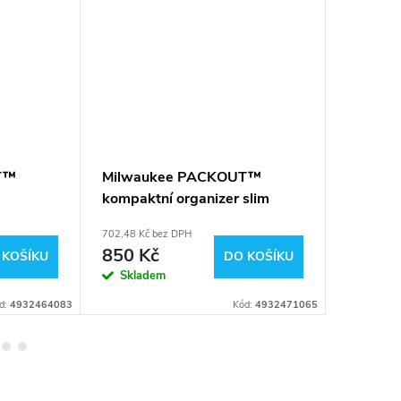
T™
Milwaukee PACKOUT™
Milwau
kompaktní organizer slim
box 49
4932471065
702,48 Kč bez DPH
1 735,54 K
850 Kč
2 100
 KOŠÍKU
DO KOŠÍKU
Skladem
Sklad
d:
4932464083
Kód:
4932471065