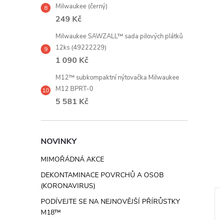
Milwaukee (černý)
249 Kč
Milwaukee SAWZALL™ sada pilových plátků
12ks (49222229)
1 090 Kč
M12™ subkompaktní nýtovačka Milwaukee
M12 BPRT-0
5 581 Kč
NOVINKY
MIMOŘÁDNÁ AKCE
DEKONTAMINACE POVRCHŮ A OSOB
(KORONAVIRUS)
PODÍVEJTE SE NA NEJNOVĚJŠÍ PŘÍRŮSTKY
ZDARMA
ZD
M18™
ZDARMA
ZDARMA