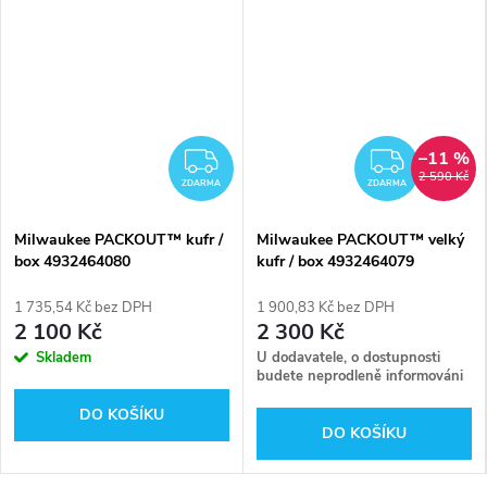
–11 %
DARMA
ZDARMA
ZDAR
2 590 Kč
ZDARMA
ZDARMA
Milwaukee PACKOUT™ kufr /
Milwaukee PACKOUT™ velký
box 4932464080
kufr / box 4932464079
1 735,54 Kč bez DPH
1 900,83 Kč bez DPH
2 100 Kč
2 300 Kč
Skladem
U dodavatele, o dostupnosti
budete neprodleně informováni
DO KOŠÍKU
DO KOŠÍKU