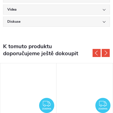
Videa
Diskuse
K tomuto produktu
doporučujeme ještě dokoupit
DARMA
ZDARMA
Z
ZDARMA
ZDARMA