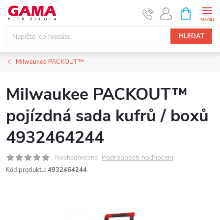
Přejít
NÁKUPNÍ
KOŠÍK
na
obsah
HLEDAT
Milwaukee PACKOUT™
Milwaukee PACKOUT™
pojízdná sada kufrů / boxů
4932464244
Podrobnosti hodnocení
Neohodnoceno
Kód produktu:
4932464244