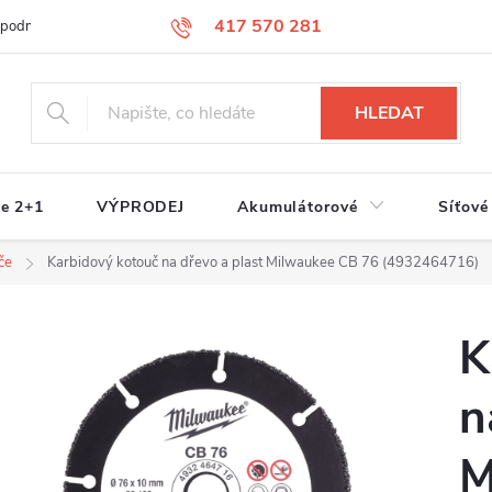
417 570 281
 podmínky
Podmínky ochrany osobních údajů
Jak nakupovat
S
HLEDAT
e 2+1
VÝPRODEJ
Akumulátorové
Síťové
če
Karbidový kotouč na dřevo a plast Milwaukee CB 76 (4932464716)
K
n
M