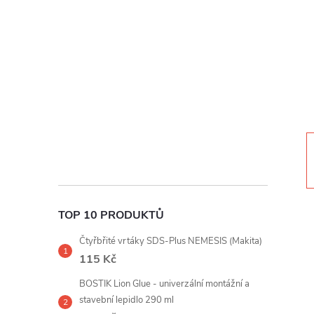
t
r
a
n
n
í
TOP 10 PRODUKTŮ
p
Čtyřbřité vrtáky SDS-Plus NEMESIS (Makita)
a
115 Kč
BOSTIK Lion Glue - univerzální montážní a
n
stavební lepidlo 290 ml