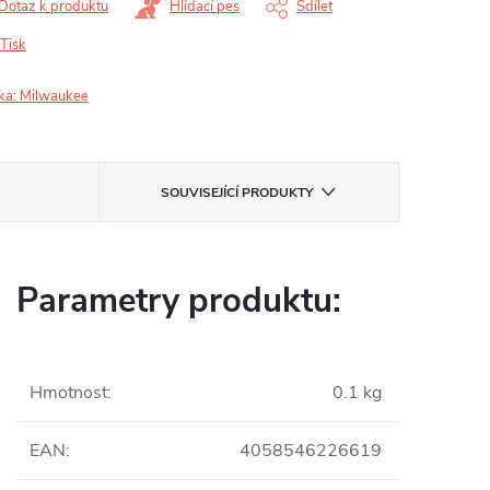
Dotaz k produktu
Hlídací pes
Sdílet
Tisk
ka:
Milwaukee
SOUVISEJÍCÍ PRODUKTY
Parametry produktu:
Hmotnost
:
0.1 kg
EAN
:
4058546226619