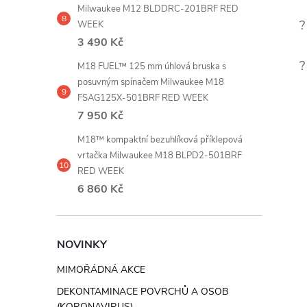
Milwaukee M12 BLDDRC-201BRF RED
?
WEEK
3 490 Kč
?
M18 FUEL™ 125 mm úhlová bruska s
posuvným spínačem Milwaukee M18
FSAG125X-501BRF RED WEEK
7 950 Kč
M18™ kompaktní bezuhlíková příklepová
vrtačka Milwaukee M18 BLPD2-501BRF
RED WEEK
6 860 Kč
NOVINKY
MIMOŘÁDNÁ AKCE
DEKONTAMINACE POVRCHŮ A OSOB
(KORONAVIRUS)