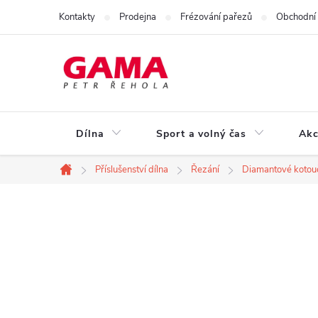
Přejít
Kontakty
Prodejna
Frézování pařezů
Obchodní
na
obsah
Dílna
Sport a volný čas
Akc
Příslušenství dílna
Řezání
Diamantové kotou
Domů
P
o
s