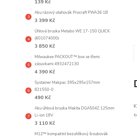
139 Kč
e
Aku rázový utahovák Procraft PWA36 1B
l
3 399 Kč
Úhlová bruska Metabo WE 17-150 QUICK
(601074000)
3 850 Kč
Milwaukee PACKOUT™ box se třemi
zásuvkami 4932472130
4 390 Kč
Systainer Makpac 395x295x157mm
821550-0
490 Kč
K
Aku úhlová bruska Makita DGA504Z 125mm
s
Li-ion 18V
3 110 Kč
M12™ kompaktní bezuhlíkový šroubovák