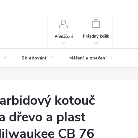
ervis
Novinky
NÁKUPNÍ
KOŠÍK
Prázdný košík
Přihlášení
Skladování
Měření a značení
Osv
arbidový kotouč
a dřevo a plast
ilwaukee CB 76