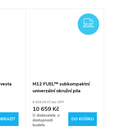
ZDARMA
ZDARMA
 vesta
M12 FUEL™ subkompaktní
M12 FU
univerzální okružní pila
univerzá
)
Milwaukee M12 FCOT-422X
Milwau
8 809,09 Kč bez DPH
3 710,74 K
10 659 Kč
4 490
U dodavatele, o
U dodavat
OBRAZIT
DO KOŠÍKU
dostupnosti
dostupnos
budete
budete