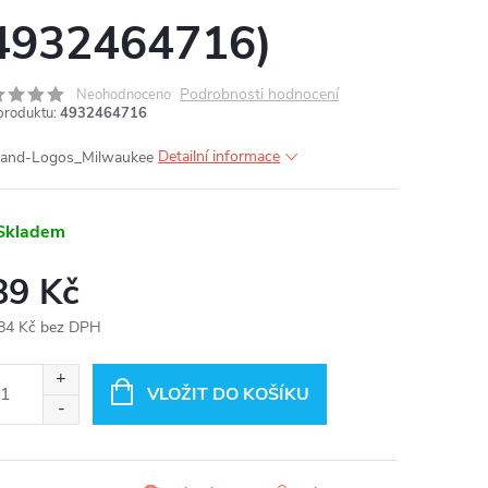
4932464716)
Podrobnosti hodnocení
Neohodnoceno
produktu:
4932464716
Detailní informace
Skladem
89 Kč
84 Kč bez DPH
ná
:
VLOŽIT DO KOŠÍKU