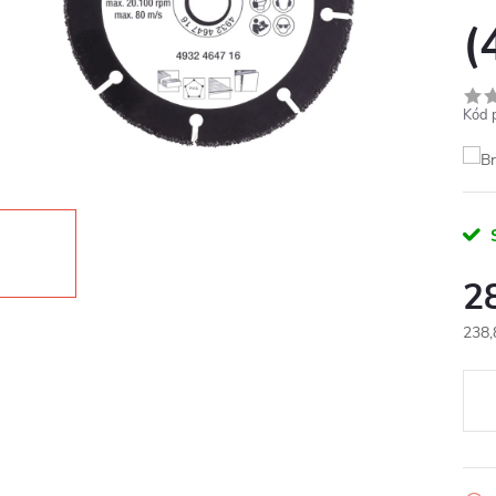
(
Kód 
2
238,
Měr
cena