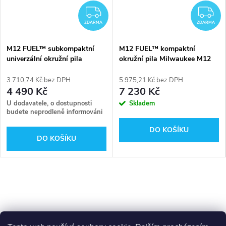
ZDARMA
Z
ZDARMA
ZDARMA
M12 FUEL™ subkompaktní
M12 FUEL™ kompaktní
univerzální okružní pila
okružní pila Milwaukee M12
Milwaukee M12 FCOT-0
FCS442-0
3 710,74 Kč bez DPH
5 975,21 Kč bez DPH
4 490 Kč
7 230 Kč
U dodavatele, o dostupnosti
Skladem
budete neprodleně informováni
DO KOŠÍKU
DO KOŠÍKU