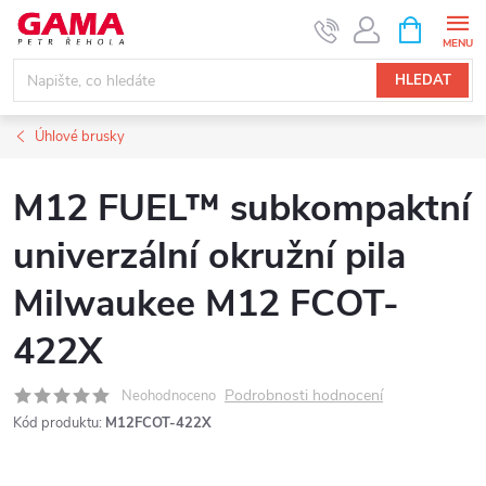
Přejít
NÁKUPNÍ
KOŠÍK
na
obsah
HLEDAT
Úhlové brusky
M12 FUEL™ subkompaktní
univerzální okružní pila
Milwaukee M12 FCOT-
422X
Podrobnosti hodnocení
Neohodnoceno
Kód produktu:
M12FCOT-422X