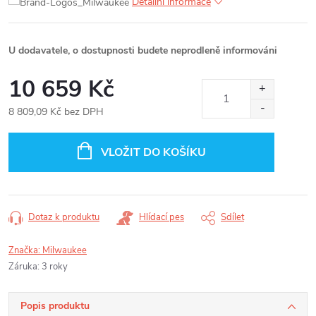
Detailní informace
U dodavatele, o dostupnosti budete neprodleně informováni
10 659 Kč
8 809,09 Kč bez DPH
Měrná
cena:
VLOŽIT DO KOŠÍKU
Dotaz k produktu
Hlídací pes
Sdílet
Značka:
Milwaukee
Záruka
:
3 roky
Popis produktu