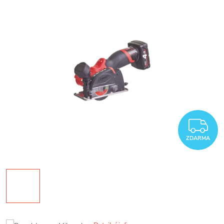
Z
ZDARMA