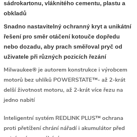
sádrokartonu, vláknitého cementu, plastu a
obkladů
Snadno nastavitelný ochranný kryt a unikátní
řešení pro směr otáčení kotouče dopředu
nebo dozadu, aby prach směřoval pryč od
uživatele při různých pozicích řezání
Milwaukee® je autorem konstrukce i výrobcem
motorů bez uhlíků POWERSTATE™- až 2-krát
delší životnost motoru, až 2-krát více řezu na
jedno nabití
Inteligentní systém REDLINK PLUS™ ochrana
proti přetížení chrání nářadí i akumulátor před