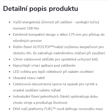
Detailní popis produktu
Vyšší energetická účinnost při zatížení - vynikající točivý
moment 158 Nm
Extrémně kompaktní design o délce 175 mm pro přístup do
stísněných prostor
Režim řízení AUTOSTOP™nabízí zvýšenou bezpečnost pro
obsluhu tím, že zabraňuje nadměrnému otáčení při zavážení.
13mm celokovové sklíčidlo pro spolehlivé uchycení bitů
Nejrychlejší vrtací aplikace pod zatížením
LED svítilna pro lepší viditelnost při slabém osvětlení
Ukazatel stavu nabití
Celokovová oboustranná spona na opasek pro rychlé a
snadné zavěšení vašeho nářadí
Individuální řízení jednotlivých článků optimalizuje dobu
chodu stroje a prodlužuje životnost
DNA naší platformy FUEL™ nově definuje rovnováhu mezi