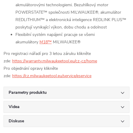
akmulátorovými technologiemi. Bezuhlíkový motor
POWERSTATE™ společnosti MILWAUKEE®, akumulátor
REDLITHIUM™ a elektronická inteligence REDLINK PLUS™
poskytují vynikající výkon, dobu chodu a odolnost
Flexibilní systém napájení: pracuje se všemi
akumulátory
M18™
MILWAUKEE®
Pro registraci nářadí pro 3 letou záruku klikněte
zde:
https://warranty.milwaukeetool.eu/cz-cz/home
Pro objednání opravy klikněte
zde:
https://cz.milwaukeetool.eu/service/eservice
Parametry produktu
Videa
Diskuse