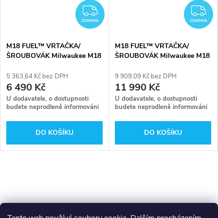
ZDARMA
Z
ZDARMA
ZDARMA
M18 FUEL™ VRTAČKA/
M18 FUEL™ VRTAČKA/
ŠROUBOVÁK Milwaukee M18
ŠROUBOVÁK Milwaukee M18
FDD2-0X
FDD2-502X
5 363,64 Kč bez DPH
9 909,09 Kč bez DPH
6 490 Kč
11 990 Kč
U dodavatele, o dostupnosti
U dodavatele, o dostupnosti
budete neprodleně informováni
budete neprodleně informováni
DO KOŠÍKU
DO KOŠÍKU