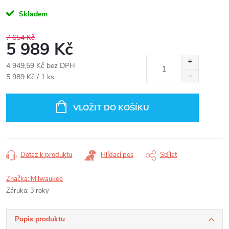
Skladem
7 654 Kč
5 989 Kč
4 949,59 Kč bez DPH
Měrná
5 989 Kč / 1 ks
cena:
VLOŽIT DO KOŠÍKU
Dotaz k produktu
Hlídací pes
Sdílet
Značka:
Milwaukee
Záruka
:
3 roky
Popis produktu