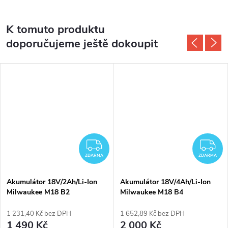
K tomuto produktu
doporučujeme ještě dokoupit
DARMA
ZDARMA
Z
ZDARMA
ZDARMA
Akumulátor 18V/2Ah/Li-Ion
Akumulátor 18V/4Ah/Li-Ion
Milwaukee M18 B2
Milwaukee M18 B4
1 231,40 Kč bez DPH
1 652,89 Kč bez DPH
1 490 Kč
2 000 Kč