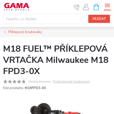
Přejít
NÁKUPNÍ
KOŠÍK
na
obsah
HLEDAT
Příklepové šroubováky
M18 FUEL™ PŘÍKLEPOVÁ
VRTAČKA Milwaukee M18
FPD3-0X
Podrobnosti hodnocení
Neohodnoceno
Kód produktu:
M18FPD3-0X