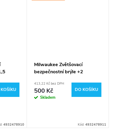
í
Milwaukee Zvětšovací
1,5
bezpečnostní brýle +2
478910
dioptrie (čiré) 4932478911
413,22 Kč bez DPH
 KOŠÍKU
500 Kč
DO KOŠÍKU
Skladem
d:
4932478910
Kód:
4932478911