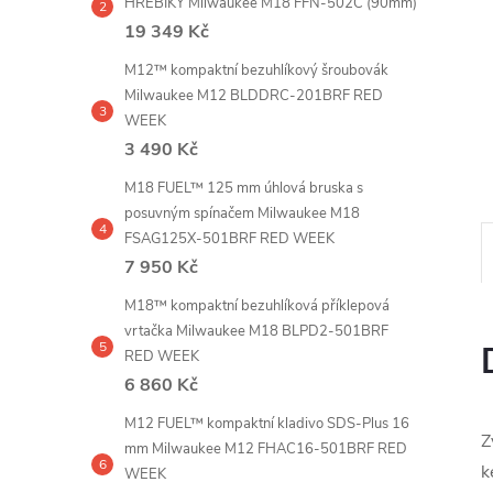
HŘEBÍKY Milwaukee M18 FFN-502C (90mm)
e
19 349 Kč
l
M12™ kompaktní bezuhlíkový šroubovák
Milwaukee M12 BLDDRC-201BRF RED
WEEK
3 490 Kč
M18 FUEL™ 125 mm úhlová bruska s
posuvným spínačem Milwaukee M18
FSAG125X-501BRF RED WEEK
7 950 Kč
M18™ kompaktní bezuhlíková příklepová
vrtačka Milwaukee M18 BLPD2-501BRF
RED WEEK
6 860 Kč
M12 FUEL™ kompaktní kladivo SDS-Plus 16
Z
mm Milwaukee M12 FHAC16-501BRF RED
k
WEEK