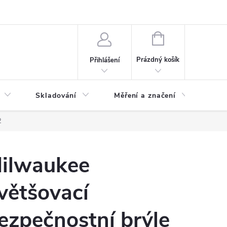
ervis
Novinky
NÁKUPNÍ
KOŠÍK
Prázdný košík
Přihlášení
Skladování
Měření a značení
Osv
2
ilwaukee
většovací
ezpečnostní brýle