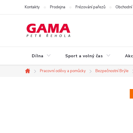
Přejít
Kontakty
Prodejna
Frézování pařezů
Obchodní
na
obsah
Dílna
Sport a volný čas
Akc
Pracovní oděvy a pomůcky
Bezpečnostní Brýle
Domů
P
o
s