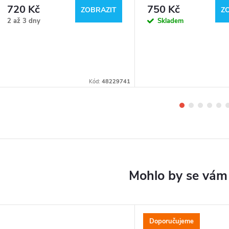
720 Kč
750 Kč
ZOBRAZIT
Z
2 až 3 dny
Skladem
Kód:
48229741
Doporučujeme