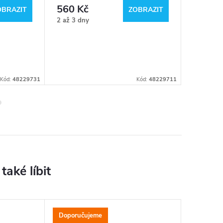
560 Kč
10 36
OBRAZIT
ZOBRAZIT
2 až 3 dny
U dodavat
dostupnos
budete
neprodle
informová
Kód:
48229731
Kód:
48229711
Doporučujeme