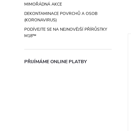
MIMOŘÁDNÁ AKCE
DEKONTAMINACE POVRCHŮ A OSOB
(KORONAVIRUS)
PODÍVEJTE SE NA NEJNOVĚJŠÍ PŘÍRŮSTKY
M18™
ZDARMA
ZDARMA
PŘIJÍMÁME ONLINE PLATBY
 Přímá bruska
RÁČNOVÉ OČKOPLOCHÉ
 M18 FDG-502X
KLÍČE MAX BITE™ Milwaukee
z
od 417,36 Kč bez