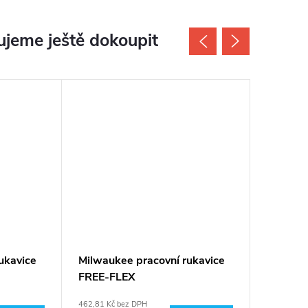
jeme ještě dokoupit
ukavice
Milwaukee pracovní rukavice
M18 FU
FREE-FLEX
Milwau
462,81 Kč bez DPH
8 568,60 K