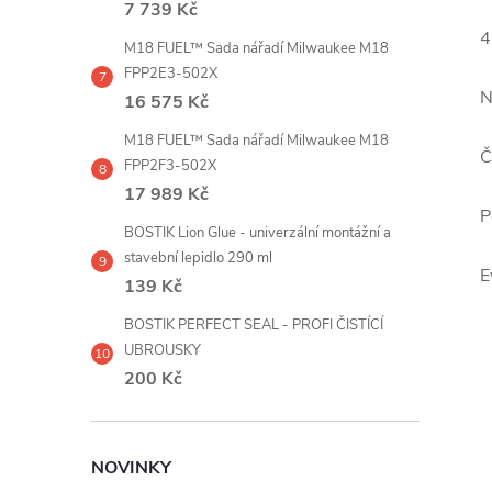
7 739 Kč
4
M18 FUEL™ Sada nářadí Milwaukee M18
FPP2E3-502X
N
16 575 Kč
M18 FUEL™ Sada nářadí Milwaukee M18
Č
FPP2F3-502X
17 989 Kč
P
BOSTIK Lion Glue - univerzální montážní a
stavební lepidlo 290 ml
E
139 Kč
BOSTIK PERFECT SEAL - PROFI ČISTÍCÍ
UBROUSKY
200 Kč
NOVINKY