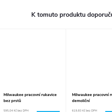
K tomuto produktu doporuču
Milwaukee pracovní rukavice
Milwaukee pracovní r
bez prstů
demoliční
595,04 Kč bez DPH
619,83 Kč bez DPH