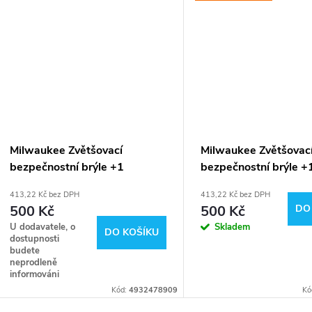
Milwaukee Zvětšovací
Milwaukee Zvětšovac
bezpečnostní brýle +1
bezpečnostní brýle +
dioptrie (čiré) 4932478909
dioptrie (čiré) 4932
413,22 Kč bez DPH
413,22 Kč bez DPH
500 Kč
500 Kč
DO
U dodavatele, o
Skladem
DO KOŠÍKU
dostupnosti
budete
neprodleně
informováni
Kód:
4932478909
Kó