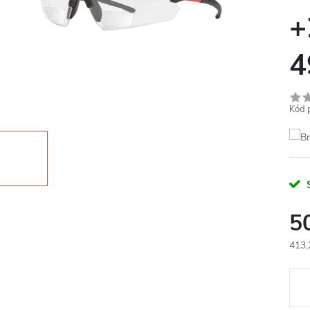
+
4
Kód 
5
413,
Měr
cena