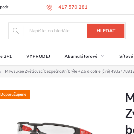
417 570 281
 podmínky
Podmínky ochrany osobních údajů
Jak nakupovat
S
HLEDAT
e 2+1
VÝPRODEJ
Akumulátorové
Síťové
Milwaukee Zvětšovací bezpečnostní brýle +2,5 dioptrie (čiré) 493247891
M
Doporučujeme
Z
b