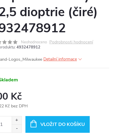
2,5 dioptrie (čiré)
932478912
Podrobnosti hodnocení
Neohodnoceno
produktu:
4932478912
Detailní informace
Skladem
00 Kč
22 Kč bez DPH
ná
:
VLOŽIT DO KOŠÍKU