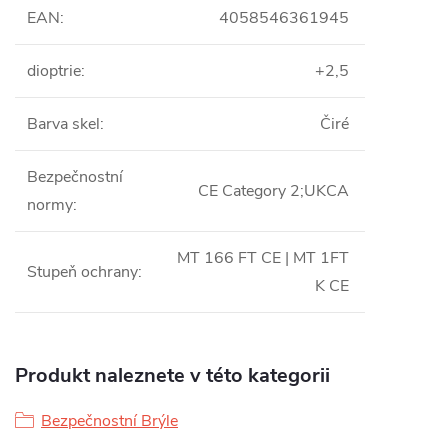
EAN
:
4058546361945
dioptrie
:
+2,5
Barva skel
:
Čiré
Bezpečnostní
CE Category 2;UKCA
normy
:
MT 166 FT CE | MT 1FT
Stupeň ochrany
:
K CE
Produkt naleznete v této kategorii
Bezpečnostní Brýle