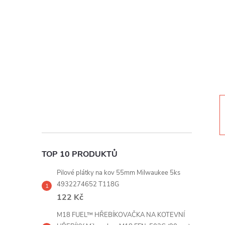
t
r
a
n
n
í
TOP 10 PRODUKTŮ
p
Pilové plátky na kov 55mm Milwaukee 5ks
a
4932274652 T118G
122 Kč
n
M18 FUEL™ HŘEBÍKOVAČKA NA KOTEVNÍ