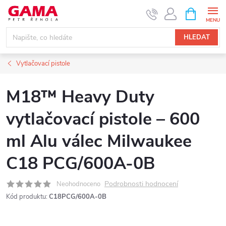
Přejít
NÁKUPNÍ
KOŠÍK
na
obsah
HLEDAT
Vytlačovací pistole
M18™ Heavy Duty
vytlačovací pistole – 600
ml Alu válec Milwaukee
C18 PCG/600A-0B
Podrobnosti hodnocení
Neohodnoceno
Kód produktu:
C18PCG/600A-0B