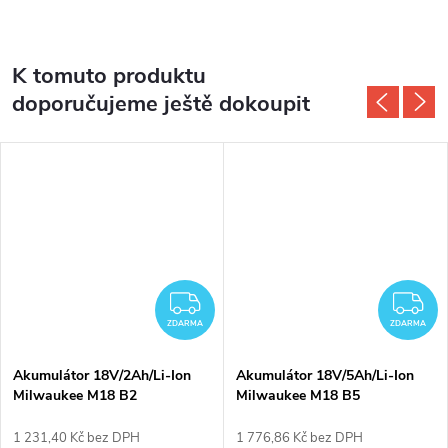
K tomuto produktu
doporučujeme ještě dokoupit
ZDARMA
Z
ZDARMA
ZDARMA
Akumulátor 18V/2Ah/Li-Ion
Akumulátor 18V/5Ah/Li-Ion
Milwaukee M18 B2
Milwaukee M18 B5
1 231,40 Kč bez DPH
1 776,86 Kč bez DPH