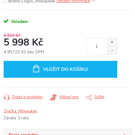
Detailní informace
Skladem
6 815 Kč
5 998 Kč
4 957,02 Kč bez DPH
Měrná
cena:
VLOŽIT DO KOŠÍKU
Dotaz k produktu
Hlídací pes
Sdílet
Značka:
Milwaukee
Záruka
:
3 roky
Popis produktu