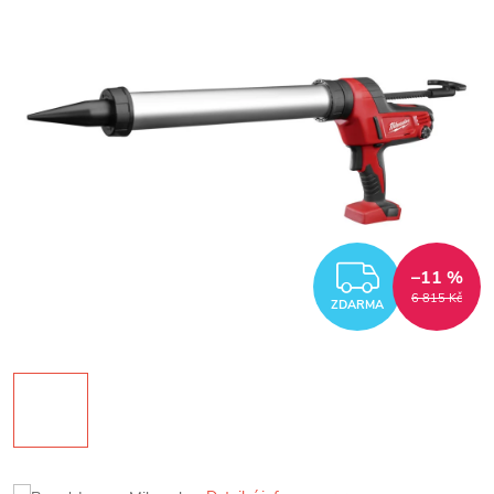
ZDARM
–11 %
6 815 Kč
ZDARMA