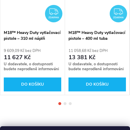
DARMA
ZDARMA
Z
ZDARMA
ZDARMA
M18™ Heavy Duty vytlačovací
M18™ Heavy Duty vytlačovací
pistole – 310 ml náplň
pistole – 400 ml tuba
Milwaukee C18 PCG/310C-
Milwaukee C18 PCG/400T-
201B
201B
9 609,09 Kč bez DPH
11 058,68 Kč bez DPH
11 627 Kč
13 381 Kč
U dodavatele, o dostupnosti
U dodavatele, o dostupnosti
budete neprodleně informováni
budete neprodleně informováni
DO KOŠÍKU
DO KOŠÍKU