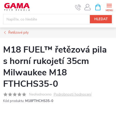
Přejít
NÁKUPNÍ
KOŠÍK
na
obsah
HLEDAT
Řetězové pily
M18 FUEL™ řetězová pila
s horní rukojetí 35cm
Milwaukee M18
FTHCHS35-0
Podrobnosti hodnocení
Neohodnoceno
Kód produktu:
M18FTHCHS35-0