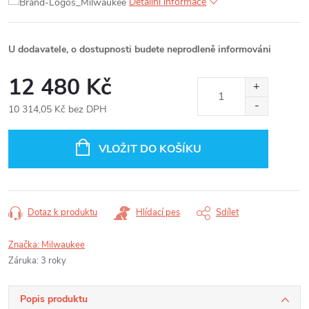
Detailní informace
U dodavatele, o dostupnosti budete neprodleně informováni
12 480 Kč
10 314,05 Kč bez DPH
Měrná
cena:
VLOŽIT DO KOŠÍKU
Dotaz k produktu
Hlídací pes
Sdílet
Značka:
Milwaukee
Záruka
:
3 roky
Popis produktu