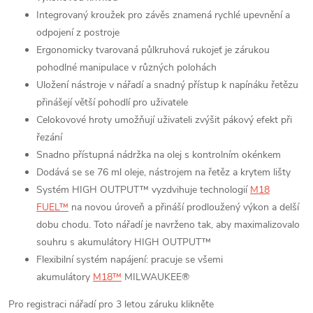
Integrovaný kroužek pro závěs znamená rychlé upevnění a
odpojení z postroje
Ergonomicky tvarovaná půlkruhová rukojeť je zárukou
pohodlné manipulace v různých polohách
Uložení nástroje v nářadí a snadný přístup k napínáku řetězu
přinášejí větší pohodlí pro uživatele
Celokovové hroty umožňují uživateli zvýšit pákový efekt při
řezání
Snadno přístupná nádržka na olej s kontrolním okénkem
Dodává se se 76 ml oleje, nástrojem na řetěz a krytem lišty
Systém HIGH OUTPUT™ vyzdvihuje technologií
M18
FUEL™
na novou úroveň a přináší prodloužený výkon a delší
dobu chodu. Toto nářadí je navrženo tak, aby maximalizovalo
souhru s akumulátory HIGH OUTPUT™
Flexibilní systém napájení: pracuje se všemi
akumulátory
M18™
MILWAUKEE®
Pro registraci nářadí pro 3 letou záruku klikněte