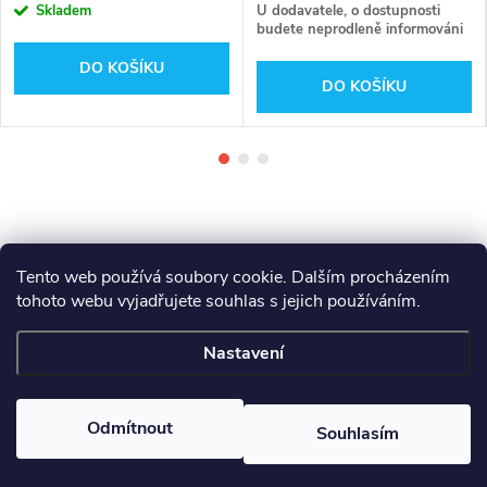
Skladem
U dodavatele, o dostupnosti
budete neprodleně informováni
DO KOŠÍKU
DO KOŠÍKU
Tento web používá soubory cookie. Dalším procházením
tohoto webu vyjadřujete souhlas s jejich používáním.
Z
Makita
Milwaukee
Festool
Nastavení
á
Copyright 2026
GAMA - NÁŘADÍ
. Všechna práva vyhrazena.
p
Odmítnout
Souhlasím
Vytvořil Shoptet