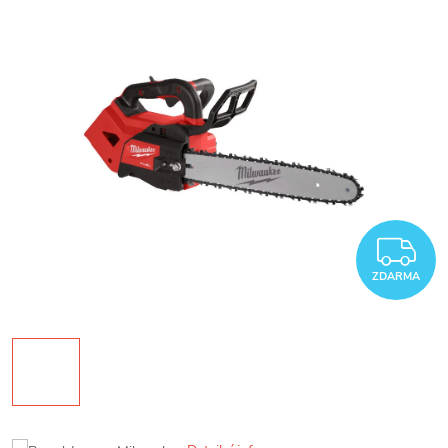
Z
ZDARMA