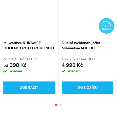
DARMA
Z
ZDARMA
Milwaukee RUKAVICE
Duální rychlonabíječka
ODOLNÉ PROTI PROŘÍZNUTÍ
Milwaukee M18 DFC
STUPEŇ OCHRANY 5
4932472073
od 328,93 Kč bez DPH
4 123,97 Kč bez DPH
398 Kč
4 990 Kč
od
Skladem
Skladem
ZOBRAZIT
DO KOŠÍKU