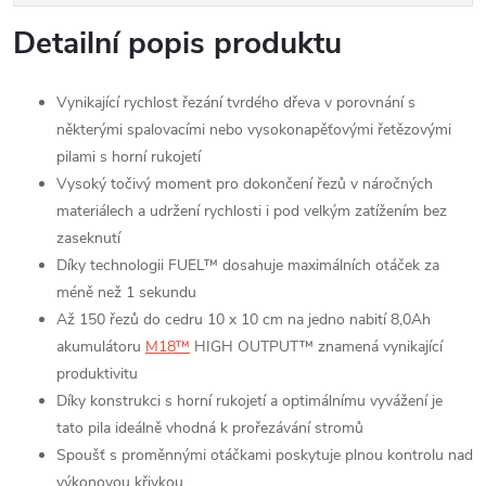
Detailní popis produktu
Vynikající rychlost řezání tvrdého dřeva v porovnání s
některými spalovacími nebo vysokonapěťovými řetězovými
pilami s horní rukojetí
Vysoký točivý moment pro dokončení řezů v náročných
materiálech a udržení rychlosti i pod velkým zatížením bez
zaseknutí
Díky technologii FUEL™ dosahuje maximálních otáček za
méně než 1 sekundu
Až 150 řezů do cedru 10 x 10 cm na jedno nabití 8,0Ah
akumulátoru
M18™
HIGH OUTPUT™ znamená vynikající
produktivitu
Díky konstrukci s horní rukojetí a optimálnímu vyvážení je
tato pila ideálně vhodná k prořezávání stromů
Spoušť s proměnnými otáčkami poskytuje plnou kontrolu nad
výkonovou křivkou