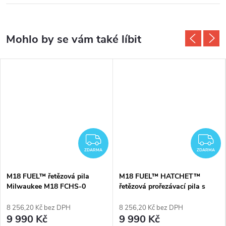
DARMA
ZDARMA
Z
ZDARMA
ZDARMA
M18 FUEL™ řetězová pila
M18 FUEL™ HATCHET™
Milwaukee M18 FCHS-0
řetězová prořezávací pila s
lištou 20cm Milwaukee M18
FHS20-0
8 256,20 Kč bez DPH
8 256,20 Kč bez DPH
9 990 Kč
9 990 Kč