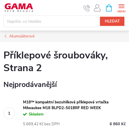
Přejít
NÁKUPNÍ
KOŠÍK
na
obsah
HLEDAT
Akumulátorové
Příklepové šroubováky
,
Strana 2
Nejprodávanější
M18™ kompaktní bezuhlíková příklepová vrtačka
Milwaukee M18 BLPD2-501BRF RED WEEK
Skladem
5 669,42 Kč bez DPH
6 860 Kč