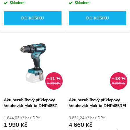
o
Skladem
Skladem
o
d
DO KOŠÍKU
DO KOŠÍKU
d
u
u
k
k
t
t
ů
–41 %
–48 %
ů
3 390 Kč
9 090 Kč
Aku bezuhlíkový příklepový
Aku bezuhlíkový příklepový
šroubovák Makita DHP485Z
šroubovák Makita DHP485RFJ
Li-ion 18V
Li-ion 18V 3,0 Ah
1 644,63 Kč bez DPH
3 851,24 Kč bez DPH
1 990 Kč
4 660 Kč