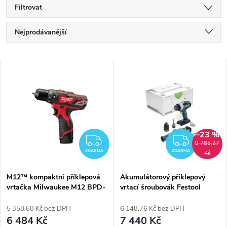
Filtrovat
Ř
Nejprodávanější
a
Nejlevnější
V
Nejdražší
z
ý
Abecedně
e
p
n
–23 %
i
ZDARMA
ZDAR
9 785,27
í
ZDARMA
ZDARMA
Kč
s
p
M12™ kompaktní příklepová
Akumulátorový příklepový
vrtačka Milwaukee M12 BPD-
vrtací šroubovák Festool
p
202C
QUADRIVE TPC 18/4 I-Basic
r
575604
5 358,68 Kč bez DPH
6 148,76 Kč bez DPH
r
6 484 Kč
7 440 Kč