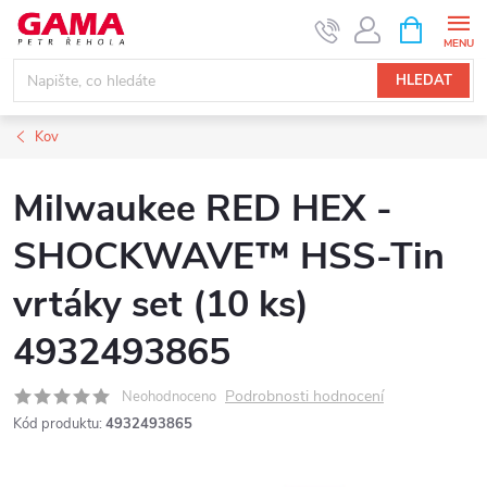
Přejít
NÁKUPNÍ
KOŠÍK
na
obsah
HLEDAT
Kov
Milwaukee RED HEX -
SHOCKWAVE™ HSS-Tin
vrtáky set (10 ks)
4932493865
Podrobnosti hodnocení
Neohodnoceno
Kód produktu:
4932493865