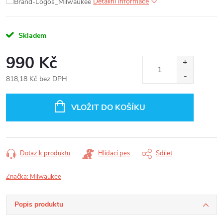
Detailní informace
Skladem
990 Kč
818,18 Kč bez DPH
Měrná
cena:
VLOŽIT DO KOŠÍKU
Dotaz k produktu
Hlídací pes
Sdílet
Značka:
Milwaukee
Popis produktu