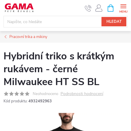
Přejít
NÁKUPNÍ
KOŠÍK
na
obsah
HLEDAT
Pracovní trika a mikiny
Hybridní triko s krátkým
rukávem - černé
Milwaukee HT SS BL
Podrobnosti hodnocení
Neohodnoceno
Kód produktu:
4932492963