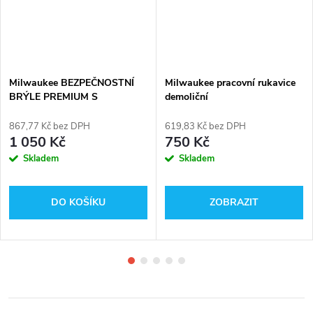
Milwaukee BEZPEČNOSTNÍ
Milwaukee pracovní rukavice
BRÝLE PREMIUM S
demoliční
TĚSNĚNÍM (tónované s
polarizací)
867,77 Kč bez DPH
619,83 Kč bez DPH
1 050 Kč
750 Kč
Skladem
Skladem
DO KOŠÍKU
ZOBRAZIT