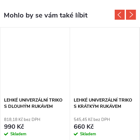
LEHKÉ UNIVERZÁLNÍ TRIKO
LEHKÉ UNIVERZÁLNÍ TRIKO
S DLOUHÝM RUKÁVEM
S KRÁTKÝM RUKÁVEM
WORKSKIN™ - ŠEDÉ
WORKSKIN™ - ŠEDÉ
Milwaukee WWLSG
Milwaukee WWSSG
818,18 Kč bez DPH
545,45 Kč bez DPH
990 Kč
660 Kč
Skladem
Skladem