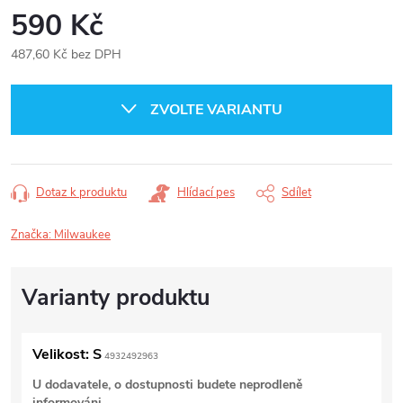
590 Kč
487,60 Kč bez DPH
Měrná
cena:
ZVOLTE VARIANTU
Dotaz k produktu
Hlídací pes
Sdílet
Značka:
Milwaukee
Velikost: S
4932492963
U dodavatele, o dostupnosti budete neprodleně
informováni