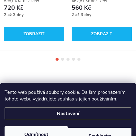
595,04 Kč bez DPH
462,81 Kč bez DPH
720 Kč
560 Kč
2 až 3 dny
2 až 3 dny
ZOBRAZIT
ZOBRAZIT
Tento web používá soubory cookie. Dalším procházením
tohoto webu vyjadřujete souhlas s jejich používáním.
Z
Makita
Milwaukee
Festool
Nastavení
á
Copyright 2026
GAMA - NÁŘADÍ
. Všechna práva vyhrazena.
Odmítnout