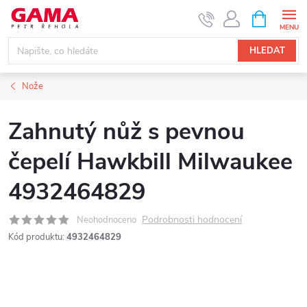
Přejít
NÁKUPNÍ
KOŠÍK
na
obsah
HLEDAT
Nože
Zahnutý nůž s pevnou
čepelí Hawkbill Milwaukee
4932464829
Podrobnosti hodnocení
Neohodnoceno
Kód produktu:
4932464829