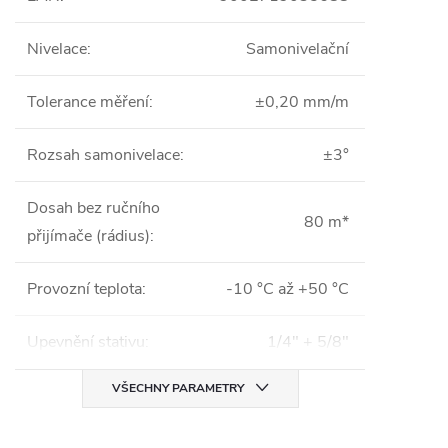
Nivelace
:
Samonivelační
Tolerance měření
:
±0,20 mm/m
Rozsah samonivelace
:
±3°
Dosah bez ručního
80 m*
přijímače (rádius)
:
Provozní teplota
:
-10 °C až +50 °C
Upevnění stativu
:
1/4" + 5/8"
VŠECHNY PARAMETRY