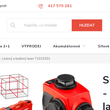
417 570 281
 podmínky
Podmínky ochrany osobních údajů
Jak nakupovat
S
HLEDAT
e 2+1
VÝPRODEJ
Akumulátorové
Síťové
 Liniový a bodový laser 71015301
S
-
l