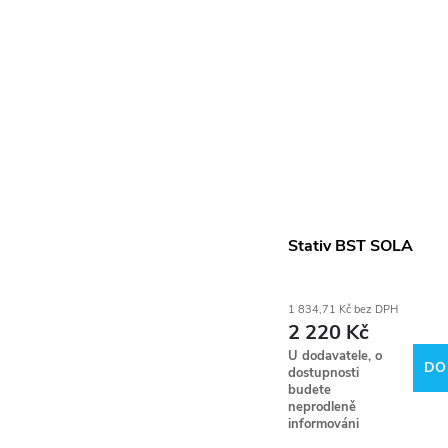
Stativ BST SOLA
1 834,71 Kč bez DPH
2 220 Kč
U dodavatele, o
DO
dostupnosti
budete
neprodleně
informováni