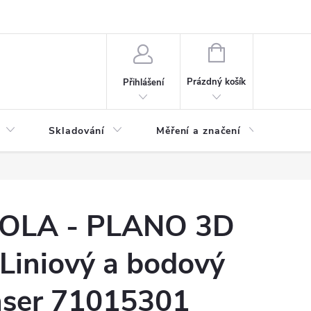
ervis
Novinky
NÁKUPNÍ
KOŠÍK
Prázdný košík
Přihlášení
Skladování
Měření a značení
Osv
OLA - PLANO 3D
 Liniový a bodový
aser 71015301