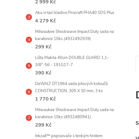
2 999 Kč
e
Aku vrtací kladivo Procraft PHA40 SDS Plus
l
4 279 Kč
Milwaukee Shockwave Impact Duty sada na
karabince 10ks (4932492939)
299 Kč
Lišta Makita 40cm DOUBLE GUARD 1,1-
3/8"-56 - 191G17-7
390 Kč
DeWALT DT1964 sada pilových kotoučů
CONSTRUCTION, 305 X 30 mm, 3 ks
1 770 Kč
Milwaukee Shockwave Impact Duty sada na
karabince 10ks (4932480941)
S
299 Kč
Inkzall™ popisovače s tenkým hrotem
V