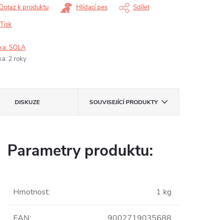
Dotaz k produktu
Hlídací pes
Sdílet
Tisk
ka:
SOLA
ka
:
2 roky
DISKUZE
SOUVISEJÍCÍ PRODUKTY
Parametry produktu:
Hmotnost
:
1 kg
EAN
:
9002719035688