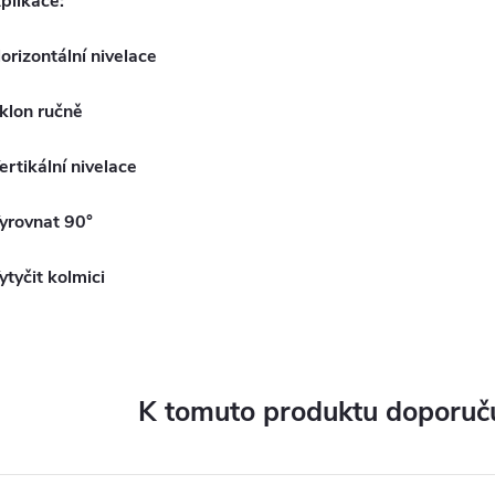
plikace:
orizontální nivelace
klon ručně
ertikální nivelace
yrovnat 90°
ytyčit kolmici
K tomuto produktu doporuču