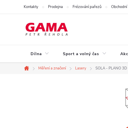
Přejít
Kontakty
Prodejna
Frézování pařezů
Obchodní
na
obsah
Dílna
Sport a volný čas
Akc
Měření a značení
Lasery
SOLA - PLANO 3D -
Domů
P
o
s