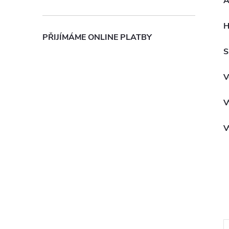
A
H
PŘIJÍMÁME ONLINE PLATBY
S
V
V
V