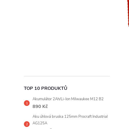
t
r
a
n
n
í
TOP 10 PRODUKTŮ
p
Akumulátor 2Ah/Li-Ion Milwaukee M12 B2
a
890 Kč
Aku úhlová bruska 125mm Procraft Industrial
n
AG125A