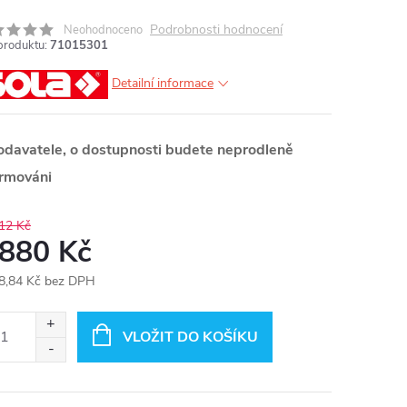
Podrobnosti hodnocení
Neohodnoceno
produktu:
71015301
Detailní informace
odavatele, o dostupnosti budete neprodleně
ormováni
12 Kč
 880 Kč
8,84 Kč bez DPH
ná
:
VLOŽIT DO KOŠÍKU