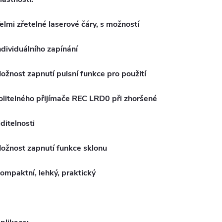
elmi zřetelné laserové čáry, s možností
ndividuálního zapínání
ožnost zapnutí pulsní funkce pro použití
olitelného přijímače REC LRD0 při zhoršené
iditelnosti
ožnost zapnutí funkce sklonu
ompaktní, lehký, praktický