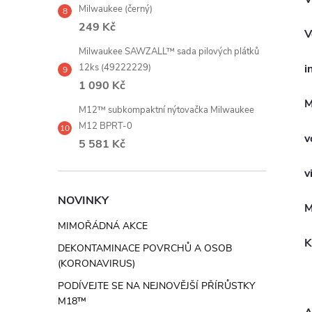
Milwaukee (černý)
249 Kč
V
Milwaukee SAWZALL™ sada pilových plátků
12ks (49222229)
i
1 090 Kč
M
M12™ subkompaktní nýtovačka Milwaukee
M12 BPRT-0
v
5 581 Kč
v
NOVINKY
M
MIMOŘÁDNÁ AKCE
K
DEKONTAMINACE POVRCHŮ A OSOB
(KORONAVIRUS)
PODÍVEJTE SE NA NEJNOVĚJŠÍ PŘÍRŮSTKY
M18™