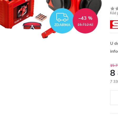
Kód 
ZDARMA
–43 %
ZDARMA
15 712 Kč
U d
inf
15 7
8
7 33
Měr
cena