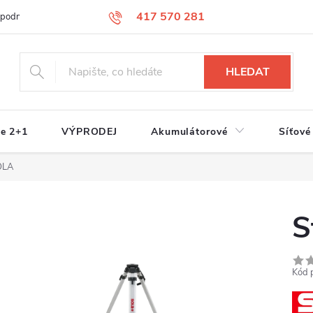
417 570 281
 podmínky
Podmínky ochrany osobních údajů
Jak nakupovat
S
HLEDAT
e 2+1
VÝPRODEJ
Akumulátorové
Síťové
OLA
S
Kód 