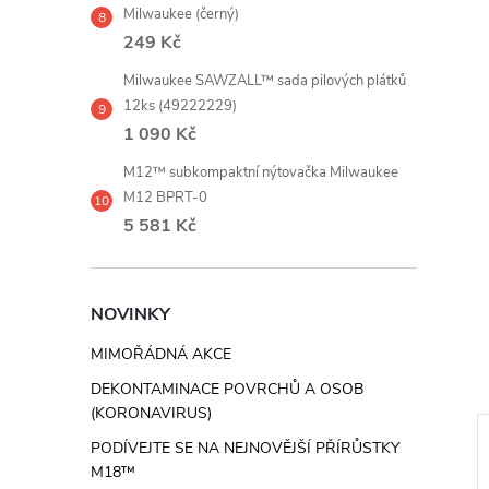
Milwaukee (černý)
249 Kč
Milwaukee SAWZALL™ sada pilových plátků
12ks (49222229)
1 090 Kč
M12™ subkompaktní nýtovačka Milwaukee
M12 BPRT-0
5 581 Kč
NOVINKY
MIMOŘÁDNÁ AKCE
DEKONTAMINACE POVRCHŮ A OSOB
(KORONAVIRUS)
PODÍVEJTE SE NA NEJNOVĚJŠÍ PŘÍRŮSTKY
–43 %
ZDARMA
ZDARMA
M18™
ZDARMA
ZDARMA