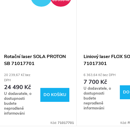
28 990 Kč
Rotační laser SOLA PROTON
Liniový laser FLOX S
SB 71017701
71017301
20 239,67 Kč bez
6 363,64 Kč bez DPH
7 700 Kč
DPH
24 490 Kč
U dodavatele, o
DO
dostupnosti
U dodavatele, o
DO KOŠÍKU
budete
dostupnosti
neprodleně
budete
informováni
neprodleně
informováni
Kód:
71017701
Kód:
F