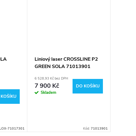
OLA
Liniový laser CROSSLINE P2
SOLA - 
GREEN SOLA 71013901
laser 7
6 528,93 Kč bez DPH
12 388,43 
7 900 Kč
DPH
DO KOŠÍKU
14 99
Skladem
 KOŠÍKU
U dodavat
dostupnos
budete
neprodle
informová
LOX-71017301
Kód:
71013901