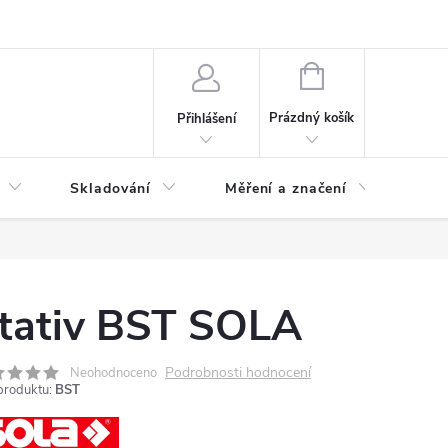
ervis
Novinky
NÁKUPNÍ
KOŠÍK
Prázdný košík
Přihlášení
Skladování
Měření a značení
Osv
tativ BST SOLA
Podrobnosti hodnocení
Neohodnoceno
produktu:
BST