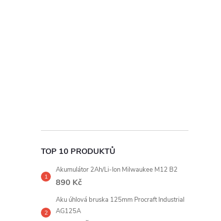
t
r
a
n
n
í
TOP 10 PRODUKTŮ
p
Akumulátor 2Ah/Li-Ion Milwaukee M12 B2
a
890 Kč
Aku úhlová bruska 125mm Procraft Industrial
n
AG125A