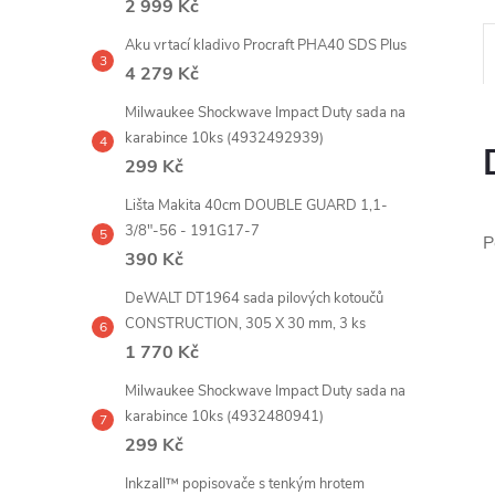
2 999 Kč
e
Aku vrtací kladivo Procraft PHA40 SDS Plus
l
4 279 Kč
Milwaukee Shockwave Impact Duty sada na
karabince 10ks (4932492939)
299 Kč
Lišta Makita 40cm DOUBLE GUARD 1,1-
3/8"-56 - 191G17-7
P
390 Kč
DeWALT DT1964 sada pilových kotoučů
CONSTRUCTION, 305 X 30 mm, 3 ks
1 770 Kč
Milwaukee Shockwave Impact Duty sada na
karabince 10ks (4932480941)
299 Kč
Inkzall™ popisovače s tenkým hrotem