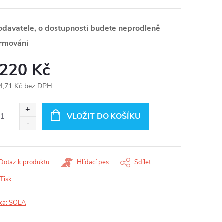
odavatele, o dostupnosti budete neprodleně
ormováni
 220 Kč
4,71 Kč bez DPH
ná
:
VLOŽIT DO KOŠÍKU
Dotaz k produktu
Hlídací pes
Sdílet
Tisk
ka:
SOLA