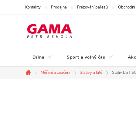
Přejít
Kontakty
Prodejna
Frézování pařezů
Obchodní
na
obsah
Dílna
Sport a volný čas
Akc
Měření a značení
Stativy a latě
Stativ BST S
Domů
P
o
s