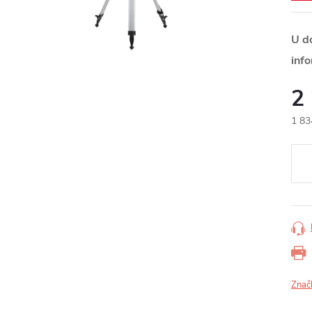
U d
inf
2
1 83
Měr
cena
Znač