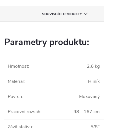
SOUVISEJÍCÍ PRODUKTY
Parametry produktu:
Hmotnost
:
2.6 kg
Materiál
:
Hliník
Povrch
:
Eloxovaný
Pracovní rozsah
:
98 – 167 cm
Závit stativu
:
5/8"