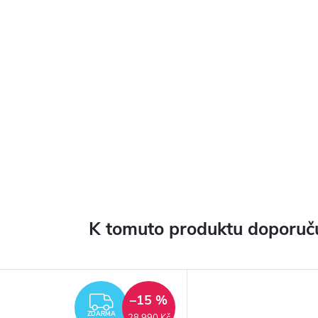
K tomuto produktu doporuču
–15 %
ZDARMA
ZDARMA