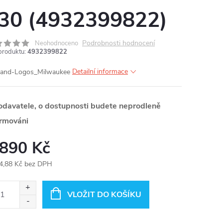
30 (4932399822)
Podrobnosti hodnocení
Neohodnoceno
produktu:
4932399822
Detailní informace
odavatele, o dostupnosti budete neprodleně
ormováni
 890 Kč
4,88 Kč bez DPH
ná
:
VLOŽIT DO KOŠÍKU