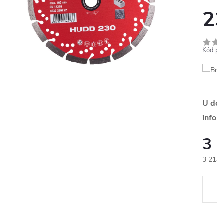
2
Kód 
U d
inf
3
3 21
Měr
cena