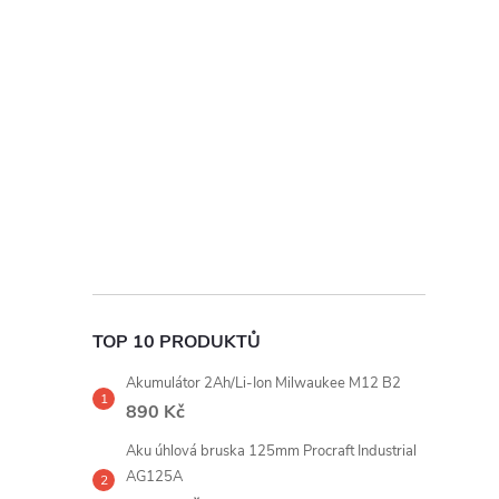
t
r
a
n
n
í
TOP 10 PRODUKTŮ
p
Akumulátor 2Ah/Li-Ion Milwaukee M12 B2
a
890 Kč
Aku úhlová bruska 125mm Procraft Industrial
n
AG125A