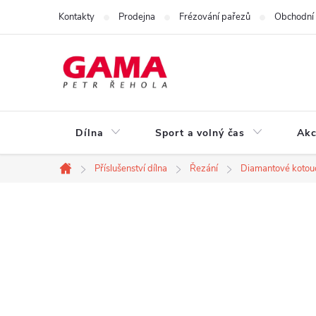
Přejít
Kontakty
Prodejna
Frézování pařezů
Obchodní
na
obsah
Dílna
Sport a volný čas
Akc
Příslušenství dílna
Řezání
Diamantové kotou
Domů
P
o
s