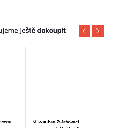
jeme ještě dokoupit
Doporuč
 vesta
Milwaukee Zvětšovací
Milwauk