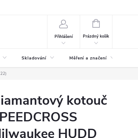
ervis
Novinky
NÁKUPNÍ
KOŠÍK
Prázdný košík
Přihlášení
Skladování
Měření a značení
Osv
22)
iamantový kotouč
PEEDCROSS
ilwaukee HUDD