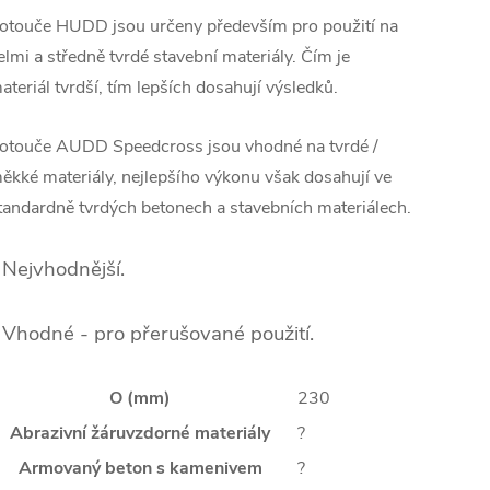
otouče HUDD jsou určeny především pro použití na
elmi a středně tvrdé stavební materiály. Čím je
ateriál tvrdší, tím lepších dosahují výsledků.
otouče AUDD Speedcross jsou vhodné na tvrdé /
ěkké materiály, nejlepšího výkonu však dosahují ve
tandardně tvrdých betonech a stavebních materiálech.
 Nejvhodnější.
 Vhodné - pro přerušované použití.
O (mm)
230
Abrazivní žáruvzdorné materiály
?
Armovaný beton s kamenivem
?