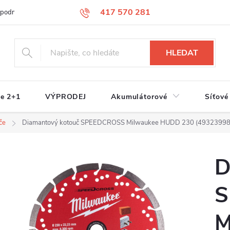
417 570 281
 podmínky
Podmínky ochrany osobních údajů
Jak nakupovat
S
HLEDAT
e 2+1
VÝPRODEJ
Akumulátorové
Síťové
če
Diamantový kotouč SPEEDCROSS Milwaukee HUDD 230 (49323998
D
S
M