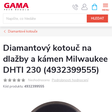
Přejít
NÁKUPNÍ
KOŠÍK
na
obsah
HLEDAT
Diamantové kotouče
Diamantový kotouč na
dlažby a kámen Milwaukee
DHTI 230 (4932399555)
Podrobnosti hodnocení
Neohodnoceno
Kód produktu:
4932399555