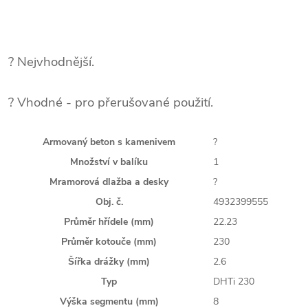
? Nejvhodnější.
? Vhodné - pro přerušované použití.
Armovaný beton s kamenivem
?
Množství v balíku
1
Mramorová dlažba a desky
?
Obj. č.
4932399555
Průměr hřídele (mm)
22.23
Průměr kotouče (mm)
230
Šířka drážky (mm)
2.6
Typ
DHTi 230
Výška segmentu (mm)
8