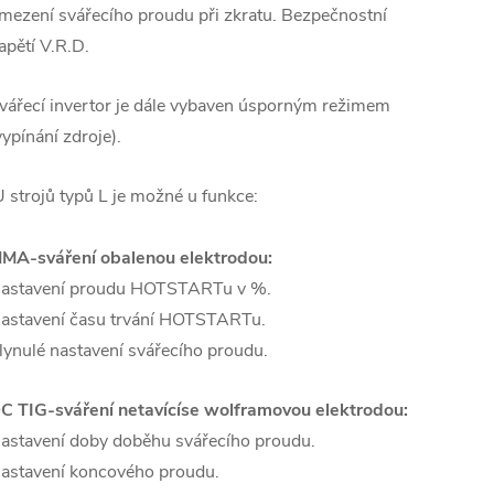
mezení svářecího proudu při zkratu. Bezpečnostní
apětí V.R.D.
vářecí invertor je dále vybaven úsporným režimem
vypínání zdroje).
U strojů typů L je možné u funkce:
MA-sváření obalenou elektrodou:
astavení proudu HOTSTARTu v %.
astavení času trvání HOTSTARTu.
lynulé nastavení svářecího proudu.
C TIG-sváření netavícíse wolframovou elektrodou:
astavení doby doběhu svářecího proudu.
astavení koncového proudu.