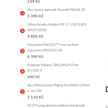
139 Kč
e
Aku rázový utahovák Procraft PWA36 1B
l
3 399 Kč
Úhlová bruska Metabo WE 17-150 QUICK
(601074000)
3 850 Kč
Milwaukee PACKOUT™ box se třemi
zásuvkami 4932472130
4 390 Kč
Systainer Makpac 395x295x157mm
821550-0
490 Kč
Aku úhlová bruska Makita DGA504Z 125mm
Li-ion 18V
3 110 Kč
M12™ kompaktní bezuhlíkový šroubovák
S