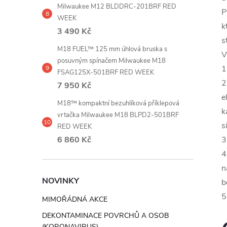
Milwaukee M12 BLDDRC-201BRF RED
P
WEEK
k
3 490 Kč
s
M18 FUEL™ 125 mm úhlová bruska s
V
posuvným spínačem Milwaukee M18
1
FSAG125X-501BRF RED WEEK
2
7 950 Kč
e
M18™ kompaktní bezuhlíková příklepová
k
vrtačka Milwaukee M18 BLPD2-501BRF
s
RED WEEK
6 860 Kč
3
4
n
NOVINKY
b
5
MIMOŘÁDNÁ AKCE
DEKONTAMINACE POVRCHŮ A OSOB
(KORONAVIRUS)