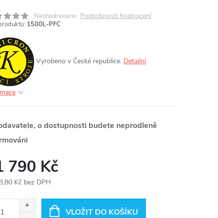
Podrobnosti hodnocení
Neohodnoceno
produktu:
1500L-PFC
MA
Vyrobeno v České republice.
Detailní
rmace
odavatele, o dostupnosti budete neprodleně
ormováni
1 790 Kč
3,80 Kč bez DPH
ná
:
VLOŽIT DO KOŠÍKU