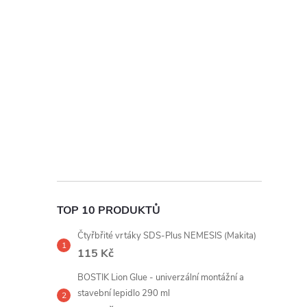
t
r
a
n
n
í
TOP 10 PRODUKTŮ
p
Čtyřbřité vrtáky SDS-Plus NEMESIS (Makita)
a
115 Kč
BOSTIK Lion Glue - univerzální montážní a
n
stavební lepidlo 290 ml