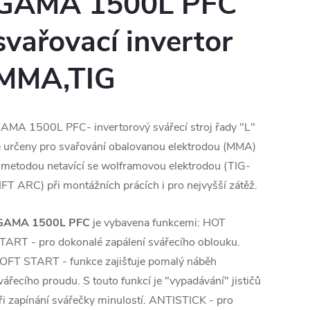
GAMA 1500L PFC
svařovací invertor
MMA,TIG
AMA 1500L PFC- invertorový svářecí stroj řady "L"
e určeny pro svařování obalovanou elektrodou (MMA)
 metodou netavící se wolframovou elektrodou (TIG-
IFT ARC) při montážních prácích i pro nejvyšší zátěž.
GAMA 1500L PFC
je vybavena funkcemi: HOT
TART - pro dokonalé zapálení svářecího oblouku.
OFT START - funkce zajišťuje pomalý náběh
vářecího proudu. S touto funkcí je "vypadávání" jističů
ři zapínání svářečky minulostí. ANTISTICK - pro