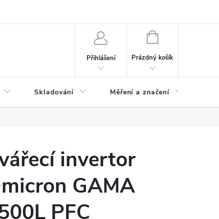
ervis
Novinky
NÁKUPNÍ
KOŠÍK
Prázdný košík
Přihlášení
Skladování
Měření a značení
Osv
vářecí invertor
micron GAMA
500L PFC