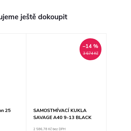
jeme ještě dokoupit
–14 %
3 674 Kč
on 25
SAMOSTMÍVACÍ KUKLA
SAVAGE A40 9-13 BLACK
ESAB
2 586,78 Kč bez DPH