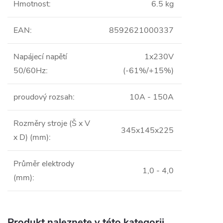
Hmotnost
:
6.5 kg
EAN
:
8592621000337
Napájecí napětí
1x230V
50/60Hz
:
(-61%/+15%)
proudový rozsah
:
10A - 150A
Rozměry stroje (Š x V
345x145x225
x D) (mm)
:
Průměr elektrody
1,0 - 4,0
(mm)
:
Produkt naleznete v této kategorii