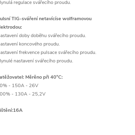
lynulá regulace svářecího proudu.
ulsní TIG-sváření netavícíse wolframovou
lektrodou:
astavení doby doběhu svářecího proudu.
astavení koncového proudu.
astavení frekvence pulsace svářecího proudu.
lynulé nastavení svářecího proudu.
atěžovatel: Měrěno při 40°C:
0% - 150A - 26V
00% - 130A - 25,2V
Jištění:16A