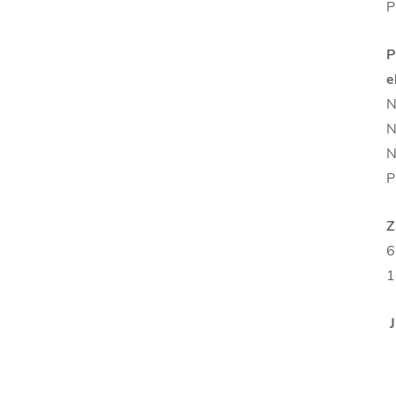
P
P
e
N
N
N
P
Z
6
1