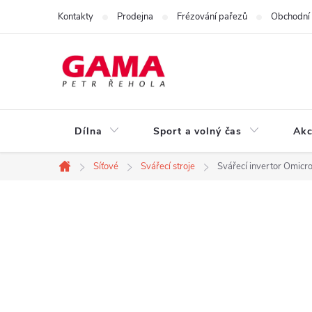
Přejít
Kontakty
Prodejna
Frézování pařezů
Obchodní
na
obsah
Dílna
Sport a volný čas
Akc
Síťové
Svářecí stroje
Svářecí invertor Omi
Domů
P
o
s