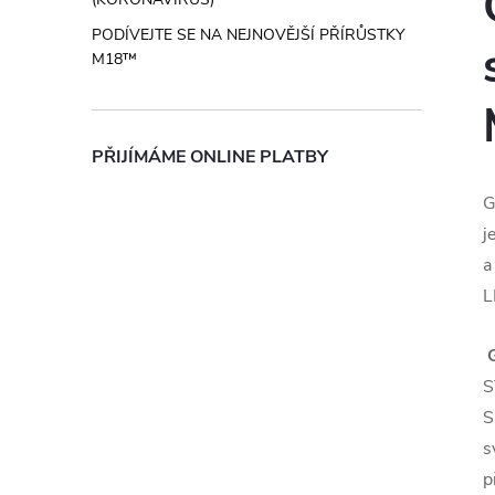
PODÍVEJTE SE NA NEJNOVĚJŠÍ PŘÍRŮSTKY
M18™
PŘIJÍMÁME ONLINE PLATBY
G
j
a
L
S
S
s
p