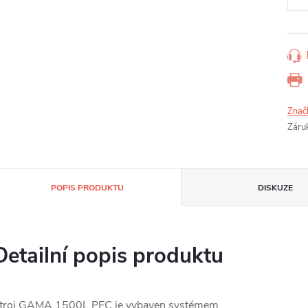
Znač
Záru
POPIS PRODUKTU
DISKUZE
Detailní popis produktu
troj GAMA 1500L PFC je vybaven systémem