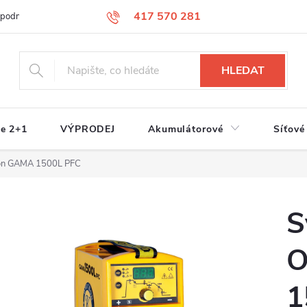
417 570 281
 podmínky
Podmínky ochrany osobních údajů
Jak nakupovat
S
HLEDAT
e 2+1
VÝPRODEJ
Akumulátorové
Síťové
cron GAMA 1500L PFC
S
O
1