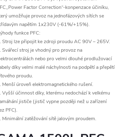
FC,,Power Factor Correction“-konpenzace účiníku,
terý umožňuje provoz na jednofázových sítích se
třídavým napětím 1x230V (-61%/+15%).
ýhody funkce PFC:
. Stroj lze připojit ke zdroji proudu AC 90V – 265V.
. Svářecí stroj je vhodný pro provoz na
lektrocentrálách nebo pro velmi dlouhé prodlužovací
abely díky velmi malé náchylnosti na podpětí a přepětí
íťového proudu.
. Menší úroveň elektromagnetického rušení.
. Vyšší účinnost díky, kterému nedochází k velkému
amáhání jističe (jistič vypne později než u zařízení
ez PFC).
. Minimální zatěžování sítě jalovým proudem.