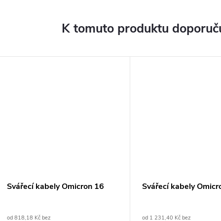
K tomuto produktu doporuču
Svářecí kabely Omicron 16
Svářecí kabely Omicr
od 818,18 Kč bez
od 1 231,40 Kč bez