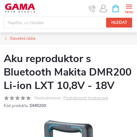
Přejít
NÁKUPNÍ
KOŠÍK
na
obsah
HLEDAT
Stavební rádia
Aku reproduktor s
Bluetooth Makita DMR200
Li-ion LXT 10,8V - 18V
Podrobnosti hodnocení
Neohodnoceno
Kód produktu:
DMR200