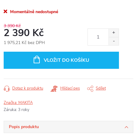
Momentálně nedostupné
3 390 Kč
2 390 Kč
1 975,21 Kč bez DPH
Měrná
cena:
VLOŽIT DO KOŠÍKU
Dotaz k produktu
Hlídací pes
Sdílet
Značka:
MAKITA
Záruka
:
3 roky
Popis produktu