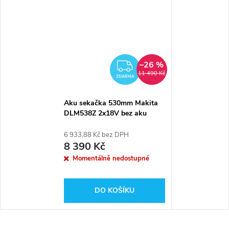
–26 %
ZDARMA
11 490 Kč
ZDARMA
Aku sekačka 530mm Makita
DLM538Z 2x18V bez aku
6 933,88 Kč bez DPH
8 390 Kč
Momentálně nedostupné
DO KOŠÍKU