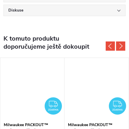
Diskuse
K tomuto produktu
doporučujeme ještě dokoupit
DARMA
ZDARMA
Z
ZDARMA
ZDARMA
Milwaukee PACKOUT™
Milwaukee PACKOUT™