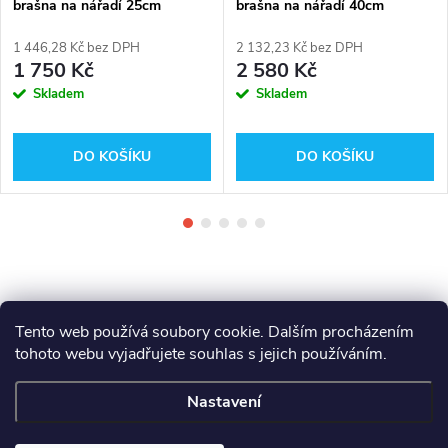
brašna na nářadí 25cm
brašna na nářadí 40cm
4932464084
4932464085
1 446,28 Kč bez DPH
2 132,23 Kč bez DPH
1 750 Kč
2 580 Kč
Skladem
Skladem
DO KOŠÍKU
DO KOŠÍKU
Tento web používá soubory cookie. Dalším procházením
tohoto webu vyjadřujete souhlas s jejich používáním.
Z
Makita
Milwaukee
Festool
Nastavení
á