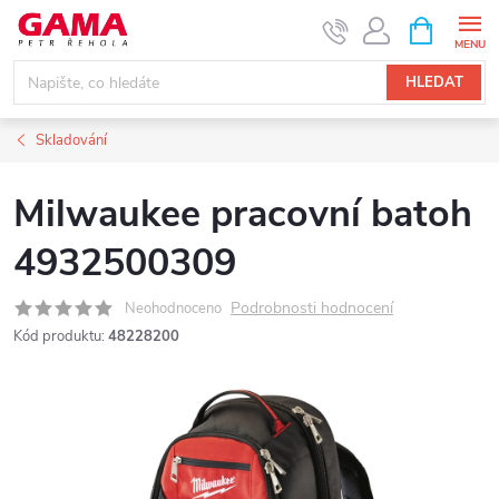
Přejít
NÁKUPNÍ
KOŠÍK
na
obsah
HLEDAT
Skladování
Milwaukee pracovní batoh
4932500309
Podrobnosti hodnocení
Neohodnoceno
Kód produktu:
48228200