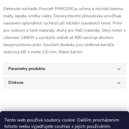
Elektrické míchadlo Procraft PMM2200 je určeno k míchání betonu,
malty, lepidla, omítky, sádry. Dvourychlostní převodovka umožňuje
nastavení optimálních rychlosti při míchání stavebních hmot. První
pro viskózní a tuhé materiály, druhý pro řidší materiály. Silný motor s
výkonem 1400W a vysokých otáček až
800
zaručuje dlouhou
bezporuchovou práci. Součástí dodávky jsou uhlíkové kartáče,
maticový klíč a metla 120 mm. Balení karton.
Parametry produktu
Diskuse
Tento web používá soubory cookie. Dalším procházením
tohoto webu vyjadřujete souhlas s jejich používáním.