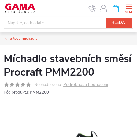
Přejít
NÁKUPNÍ
KOŠÍK
na
obsah
HLEDAT
Síťová míchadla
Míchadlo stavebních směsí
Procraft PMM2200
Podrobnosti hodnocení
Neohodnoceno
Kód produktu:
PMM2200