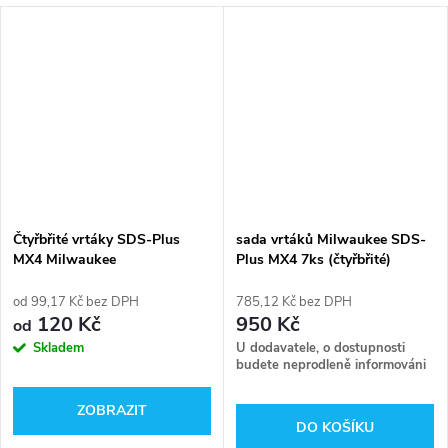
Čtyřbřité vrtáky SDS-Plus
sada vrtáků Milwaukee SDS-
MX4 Milwaukee
Plus MX4 7ks (čtyřbřité)
4932478626
od 99,17 Kč bez DPH
785,12 Kč bez DPH
120 Kč
950 Kč
od
Skladem
U dodavatele, o dostupnosti
budete neprodleně informováni
ZOBRAZIT
DO KOŠÍKU