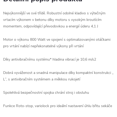
Nejvýkonnější ve své třídě. Robustní odolné kladivo s výtečným
vrtacím výkonem v betonu díky motoru s vysokým kroutícím
momentem, odpovídající převodovkou a energií úderu 4,1 J
Motor o výkonu 800 Watt ve spojení s optimalizovanými otáčkami
pro vrtání nabízí nepřekonatelné výkony při vrtání
Díky antivibračnímu systému* hladina vibrací je 10,6 m/s2
Dobrá vyváženost a snadná manipulace díky kompaktní konstrukci „
L”, s antivibračním systémem a měkkou rukojetí
Spolehlivá bezpečnostní spojka chrání stroj i obsluhu
Funkce Roto-stop, variolock pro ideální nastavení úhlu břitu sekáče