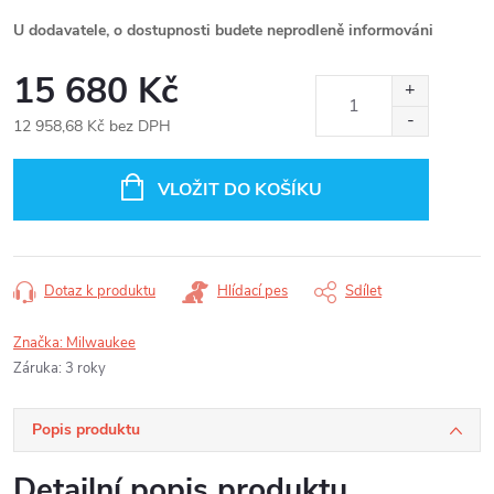
U dodavatele, o dostupnosti budete neprodleně informováni
15 680 Kč
12 958,68 Kč bez DPH
Měrná
cena:
VLOŽIT DO KOŠÍKU
Dotaz k produktu
Hlídací pes
Sdílet
Značka:
Milwaukee
Záruka
:
3 roky
Popis produktu
Detailní popis produktu