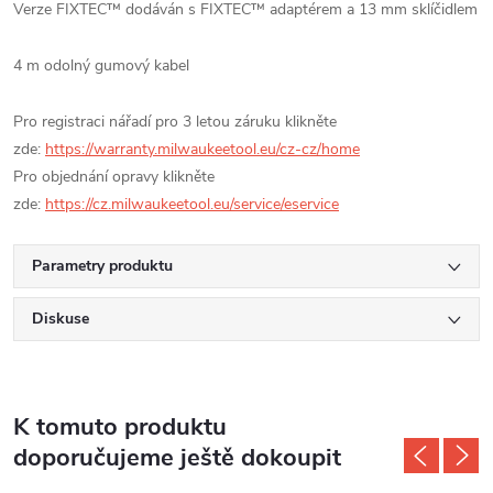
Verze FIXTEC™ dodáván s FIXTEC™ adaptérem a 13 mm sklíčidlem
4 m odolný gumový kabel
Pro registraci nářadí pro 3 letou záruku klikněte
zde:
https://warranty.milwaukeetool.eu/cz-cz/home
Pro objednání opravy klikněte
zde:
https://cz.milwaukeetool.eu/service/eservice
Parametry produktu
Diskuse
K tomuto produktu
doporučujeme ještě dokoupit