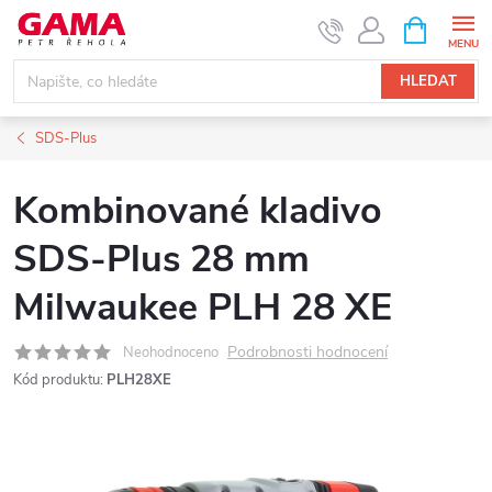
Přejít
NÁKUPNÍ
KOŠÍK
na
obsah
HLEDAT
SDS-Plus
Kombinované kladivo
SDS-Plus 28 mm
Milwaukee PLH 28 XE
Podrobnosti hodnocení
Neohodnoceno
Kód produktu:
PLH28XE