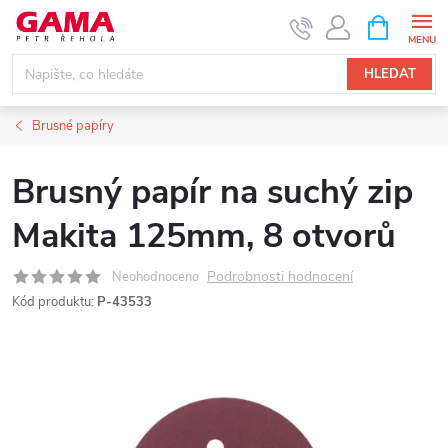
Přejít
NÁKUPNÍ
KOŠÍK
na
obsah
HLEDAT
Brusné papíry
Brusný papír na suchý zip
Makita 125mm, 8 otvorů
Podrobnosti hodnocení
Neohodnoceno
Kód produktu:
P-43533