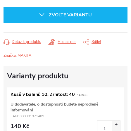
Měrná
cena:
ZVOLTE VARIANTU
Dotaz k produktu
Hlídací pes
Sdílet
Značka:
MAKITA
Kusů v balení: 10, Zrnitost: 40
P-43533
U dodavatele, o dostupnosti budete neprodleně
informováni
EAN:
088381971409
140 Kč