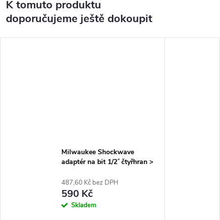
K tomuto produktu
doporučujeme ještě dokoupit
Milwaukee Shockwave
adaptér na bit 1/2˝ čtyřhran >
1/4˝F Hex 4932471828
487,60 Kč bez DPH
590 Kč
Skladem