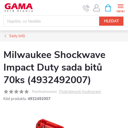
Přejít
NÁKUPNÍ
KOŠÍK
na
obsah
HLEDAT
Sady bitů
Milwaukee Shockwave
Impact Duty sada bitů
70ks (4932492007)
Podrobnosti hodnocení
Neohodnoceno
Kód produktu:
4932492007