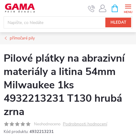
Přejít
NÁKUPNÍ
KOŠÍK
na
obsah
HLEDAT
přímočaré pily
Pilové plátky na abrazivní
materiály a litina 54mm
Milwaukee 1ks
4932213231 T130 hrubá
zrna
Podrobnosti hodnocení
Neohodnoceno
Kód produktu:
4932213231