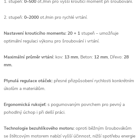
1. stupeň:
0–500
ot./min pro vyšší kroutící moment při šroubování.
2. stupeň:
0–2000
ot./min pro rychlé vrtání.
Nastavení krouticího momentu: 20 + 1
stupeň – umožňuje
optimální regulaci výkonu pro šroubování i vrtání.
Maximální průměr vrtání:
kov:
13 mm
, Beton:
12 mm
, Dřevo:
28
mm.
Plynulá regulace otáček:
přesné přizpůsobení rychlosti konkrétním
úkolům a materiálům.
Ergonomická rukojeť:
s pogumovaným povrchem pro pevný a
pohodlný úchop i při delší práci.
Technologie bezuhlíkového motoru:
oproti běžným šroubovákům
se štětcovým motorem nabízí vyšší účinnost, nižší spotřebu energie