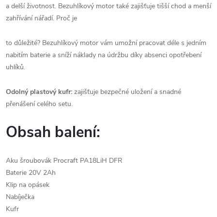
a delší životnost. Bezuhlíkový motor také zajišťuje tišší chod a menší
zahřívání nářadí. Proč je
to důležité? Bezuhlíkový motor vám umožní pracovat déle s jedním
nabitím baterie a sníží náklady na údržbu díky absenci opotřebení
uhlíků.
Odolný plastový kufr:
zajišťuje bezpečné uložení a snadné
přenášení celého setu.
Obsah balení:
Aku šroubovák Procraft PA18LiH DFR
Baterie 20V 2Ah
Klip na opásek
Nabíječka
Kufr