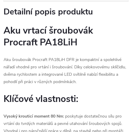
Detailní popis produktu
Aku vrtací šroubovák
Procraft PA18LiH
Aku šroubovák Procraft PA18LiH DFR je kompaktní a spolehlivé
nářadí vhodné pro vrtání i šroubování. Díky celokovovému sklíčidlu,
dvěma rychlostem a integrované LED svítilně nabízí flexibilitu a
pohodlí při práci v různých podmínkách.
Klíčové vlastnosti:
Vysoký krouticí moment 80 Nm:
poskytuje dostatečnou sílu pro
vrtání do tvrdých materiálů a pevné utahování šroubových spojů.
Vhodné i pro náročnější práce v dílně, na stavbě nebo při montáži.