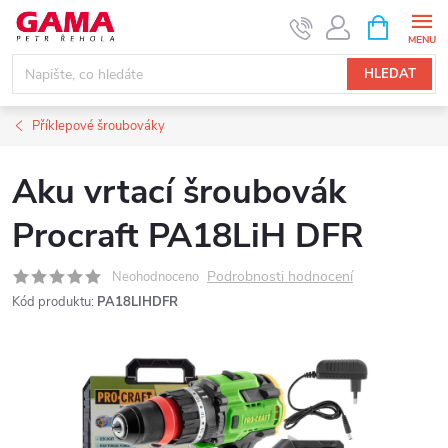
Přejít
NÁKUPNÍ
KOŠÍK
na
obsah
HLEDAT
Příklepové šroubováky
Aku vrtací šroubovák
Procraft PA18LiH DFR
Podrobnosti hodnocení
Neohodnoceno
Kód produktu:
PA18LIHDFR