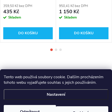
20/1
359,50 Kč bez DPH
950,41 Kč bez DPH
435 Kč
1 150 Kč
Skladem
Skladem
DO KOŠÍKU
DO KOŠÍKU
Tento web používá soubory cookie. Dalším procházením
tohoto webu vyjadřujete souhlas s jejich používáním.
Z
Makita
Milwaukee
Festool
Nastavení
á
Copyright 2026
GAMA - NÁŘADÍ
. Všechna práva vyhrazena.
Odmítnout