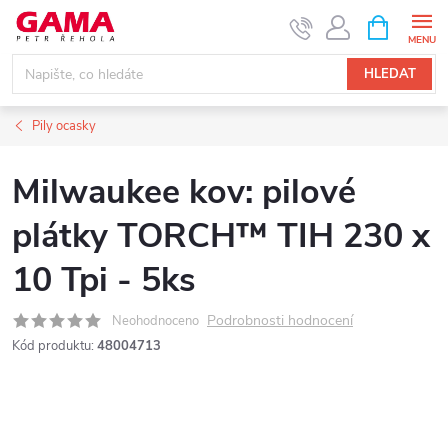
Přejít
NÁKUPNÍ
KOŠÍK
na
obsah
HLEDAT
Pily ocasky
Milwaukee kov: pilové
plátky TORCH™ TIH 230 x
10 Tpi - 5ks
Podrobnosti hodnocení
Neohodnoceno
Kód produktu:
48004713