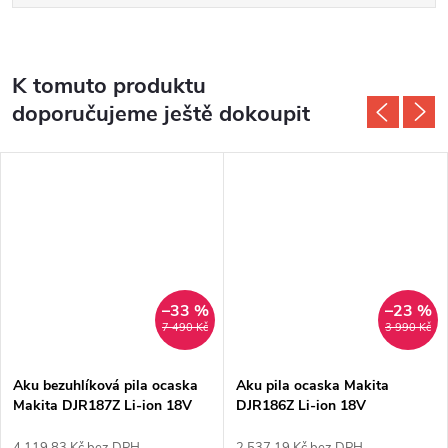
K tomuto produktu
doporučujeme ještě dokoupit
–33 %
–23 %
7 490 Kč
3 990 Kč
Aku bezuhlíková pila ocaska
Aku pila ocaska Makita
Makita DJR187Z Li-ion 18V
DJR186Z Li-ion 18V
4 119,83 Kč bez DPH
2 537,19 Kč bez DPH