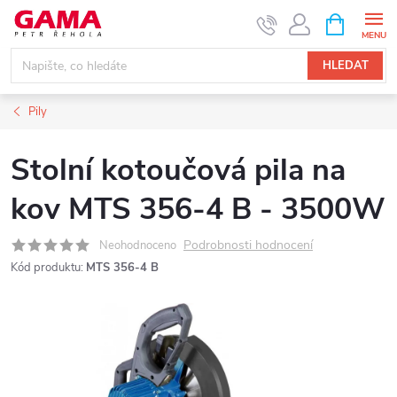
Přejít
NÁKUPNÍ
KOŠÍK
na
obsah
HLEDAT
Pily
Stolní kotoučová pila na
kov MTS 356-4 B - 3500W
Podrobnosti hodnocení
Neohodnoceno
Kód produktu:
MTS 356-4 B