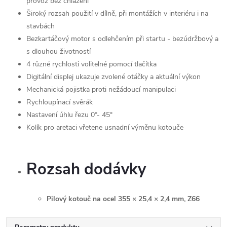
provoz bez chlazení
Široký rozsah použití v dílně, při montážích v interiéru i na
stavbách
Bezkartáčový motor s odlehčením při startu - bezúdržbový a
s dlouhou životností
4 různé rychlosti volitelné pomocí tlačítka
Digitální displej ukazuje zvolené otáčky a aktuální výkon
Mechanická pojistka proti nežádoucí manipulaci
Rychloupínací svěrák
Nastavení úhlu řezu 0°- 45°
Kolík pro aretaci vřetene usnadní výměnu kotouče
Rozsah dodávky
Pilový kotouč na ocel 355 × 25,4 × 2,4 mm, Z66