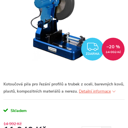
ZDARM
–20 %
14 992 Kč
ZDARMA
Kotoučová pila pro řezání profilů a trubek z oceli, barevných kovů,
plastů, kompozitních materiálů a nerezu.
Detailní informace
Skladem
14 992 Kč