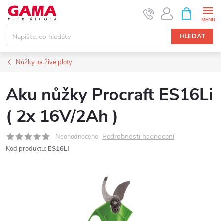
Přejít
NÁKUPNÍ
KOŠÍK
na
obsah
HLEDAT
Nůžky na živé ploty
Aku nůžky Procraft ES16Li
( 2x 16V/2Ah )
Podrobnosti hodnocení
Neohodnoceno
Kód produktu:
ES16LI