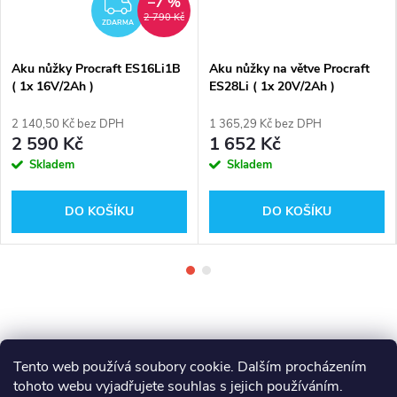
–7 %
ZDARMA
2 790 Kč
ZDARMA
Aku nůžky Procraft ES16Li1B
Aku nůžky na větve Procraft
( 1x 16V/2Ah )
ES28Li ( 1x 20V/2Ah )
2 140,50 Kč bez DPH
1 365,29 Kč bez DPH
2 590 Kč
1 652 Kč
Skladem
Skladem
DO KOŠÍKU
DO KOŠÍKU
Tento web používá soubory cookie. Dalším procházením
tohoto webu vyjadřujete souhlas s jejich používáním.